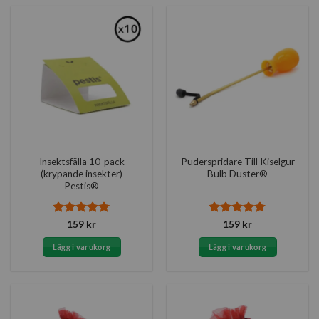
Insektsfälla 10-pack
Puderspridare Till Kiselgur
(krypande insekter)
Bulb Duster®
Pestis®
Betygsatt
5
Betygsatt
159
kr
159
kr
av 5
4.67
av 5
Lägg i varukorg
Lägg i varukorg