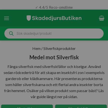
✓ 4.4/5 Reco-omdöme
Skip
to
content
Produktsökning
Hem
/
Silverfiskprodukter
Medel mot Silverfisk
Fånga silverfisk med silverfiskfällor och kiselgur. Använd
sedan rödcederträ för att skapa en insektsfri zon i exempelvis
garderob eller klädkammare. Här presenteras produkterna
som håller silverfiskarna och ett flertal andra insekter borta
från hemmet. Osäker på vilken produkt som passar bäst? Läs
vår guide längst ner på sidan.