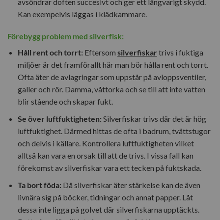
avsöndrar doften succesivt och ger ett långvarigt skydd.
Kan exempelvis läggas i klädkammare.
Förebygg problem med silverfisk:
Håll rent och torrt:
Eftersom
silverfiskar
trivs i fuktiga
miljöer är det framförallt här man bör hålla rent och torrt.
Ofta äter de avlagringar som uppstår på avloppsventiler,
galler och rör. Damma, våttorka och se till att inte vatten
blir stående och skapar fukt.
Se över luftfuktigheten:
Silverfiskar trivs där det är hög
luftfuktighet. Därmed hittas de ofta i badrum, tvättstugor
och delvis i källare. Kontrollera luftfuktigheten vilket
alltså kan vara en orsak till att de trivs. I vissa fall kan
förekomst av silverfiskar vara ett tecken på fuktskada.
Ta bort föda:
Då silverfiskar äter stärkelse kan de även
livnära sig på böcker, tidningar och annat papper. Låt
dessa inte ligga på golvet där silverfiskarna upptäckts.