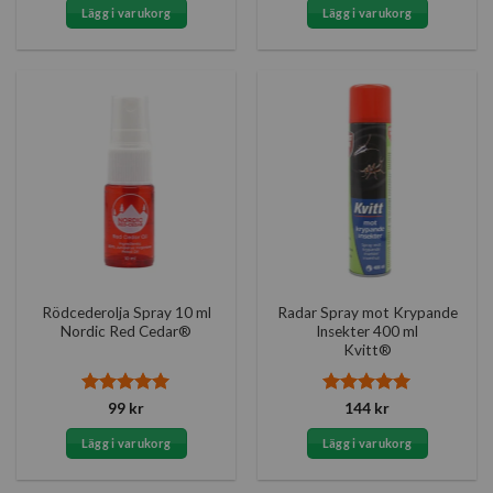
priset
priset
Lägg i varukorg
Lägg i varukorg
var:
är:
237 kr.
168 kr.
Rödcederolja Spray 10 ml
Radar Spray mot Krypande
Nordic Red Cedar®
Insekter 400 ml
Kvitt®
Betygsatt
5
Betygsatt
5
99
kr
144
kr
av 5
av 5
Lägg i varukorg
Lägg i varukorg