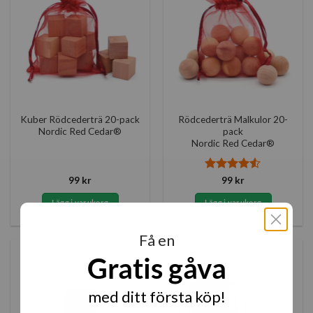
Kuber Rödcederträ 20-pack
Rödcederträ Malkulor 20-
Nordic Red Cedar®
pack
Nordic Red Cedar®
Betygsatt
99
kr
99
kr
4.5
av 5
Lägg i varukorg
Lägg i varukorg
Få en
Gratis gåva
med ditt första köp!