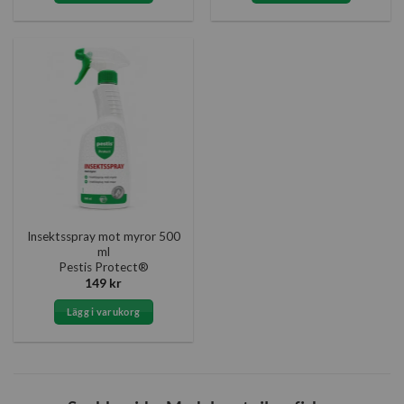
Insektsspray mot myror 500
ml
Pestis Protect®
149
kr
Lägg i varukorg