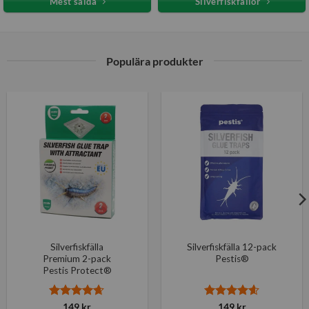
Mest sålda
Silverfiskfällor
Populära produkter
Silverfiskfälla
Silverfiskfälla 12-pack
Premium 2-pack
Pestis®
Pestis Protect®
Betygsatt
Betygsatt
149
kr
149
kr