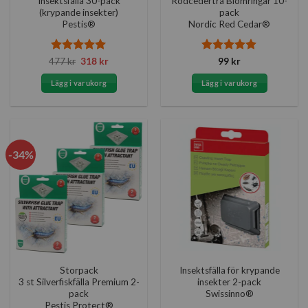
Insektsfälla 30-pack
Rödcederträ Blomringar 10-
(krypande insekter)
pack
Pestis®
Nordic Red Cedar®
Betygsatt
Det
5
Det
Betygsatt
5
477
kr
318
kr
99
kr
ursprungliga
nuvarande
av 5
av 5
priset
priset
Lägg i varukorg
Lägg i varukorg
var:
är:
477 kr.
318 kr.
-34%
Storpack
Insektsfälla för krypande
3 st Silverfiskfälla Premium 2-
insekter 2-pack
pack
Swissinno®
Pestis Protect®