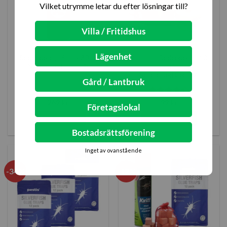
Vilket utrymme letar du efter lösningar till?
Villa / Fritidshus
Lägenhet
Rödcederolja Spray 80 ml
Malringar Rödcederträ 10-
Nordic Red Cedar®
pack
Nordic Red Cedar®
Gård / Lantbruk
Betygsatt
269
kr
99
kr
Företagslokal
4.33
av 5
Lägg i varukorg
Lägg i varukorg
Bostadsrättsförening
Inget av ovanstående
-34%
-12%