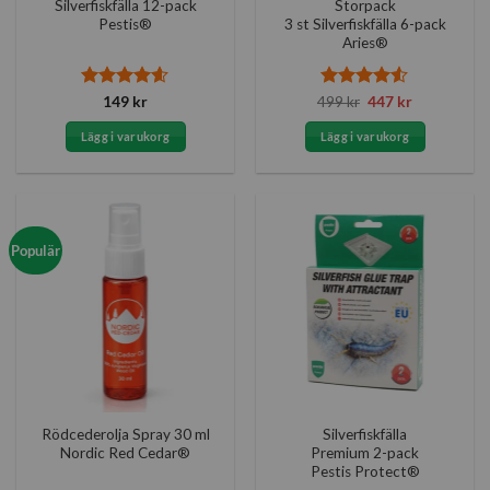
Silverfiskfälla 12-pack
Storpack
Pestis®
3 st Silverfiskfälla 6-pack
Aries®
Betygsatt
Betygsatt
Det
Det
149
kr
499
kr
447
kr
ursprungliga
nuvarande
4.6
av 5
4.5
av 5
priset
priset
Lägg i varukorg
Lägg i varukorg
var:
är:
499 kr.
447 kr.
Populär
Rödcederolja Spray 30 ml
Silverfiskfälla
Nordic Red Cedar®
Premium 2-pack
Pestis Protect®