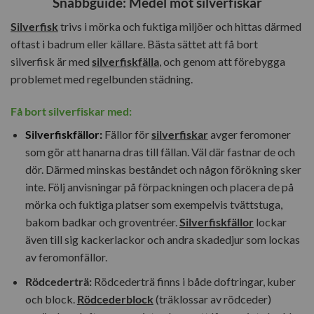
Snabbguide: Medel mot silverfiskar
Silverfisk
trivs i mörka och fuktiga miljöer och hittas därmed
oftast i badrum eller källare. Bästa sättet att få bort
silverfisk är med
silverfiskfälla
, och genom att förebygga
problemet med regelbunden städning.
Få bort silverfiskar med:
Silverfiskfällor:
Fällor för
silverfiskar
avger feromoner
som gör att hanarna dras till fällan. Väl där fastnar de och
dör. Därmed minskas beståndet och någon förökning sker
inte. Följ anvisningar på förpackningen och placera de på
mörka och fuktiga platser som exempelvis tvättstuga,
bakom badkar och groventréer.
Silverfiskfällor
lockar
även till sig kackerlackor och andra skadedjur som lockas
av feromonfällor.
Rödcederträ:
Rödcederträ finns i både doftringar, kuber
och block.
Rödcederblock
(träklossar av rödceder)