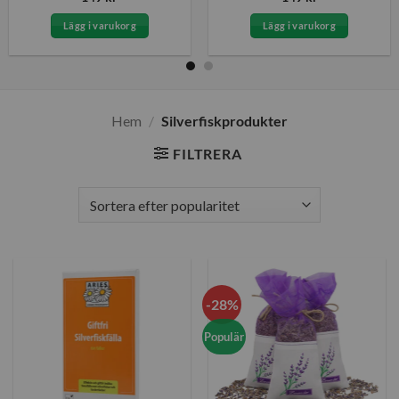
4.6
av 5
4.6
av 5
Lägg i varukorg
Lägg i varukorg
Hem
/
Silverfiskprodukter
FILTRERA
-28%
Populär