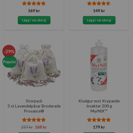
Betygsatt
Betygsatt
169
kr
149
kr
4.73
av 5
4.6
av 5
Lägg i varukorg
Lägg i varukorg
-29%
Populär
Storpack
Kiselgur mot Krypande
3 st Lavendelpåsar Broderade
Insekter 200 g
Provance®
MyrNIX™
Betygsatt
Det
5
Det
Betygsatt
237
kr
168
kr
179
kr
ursprungliga
nuvarande
av 5
4.75
av 5