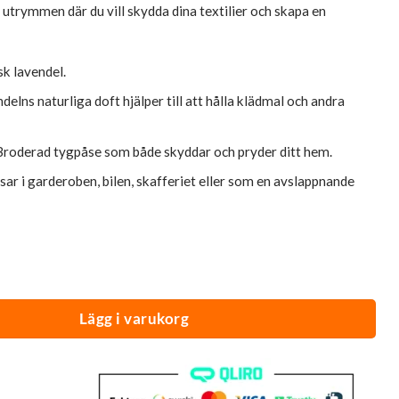
utrymmen där du vill skydda dina textilier och skapa en
k lavendel.
delns naturliga doft hjälper till att hålla klädmal och andra
Broderad tygpåse som både skyddar och pryder ditt hem.
sar i garderoben, bilen, skafferiet eller som en avslappnande
r Broderade | Provance® mängd
Lägg i varukorg