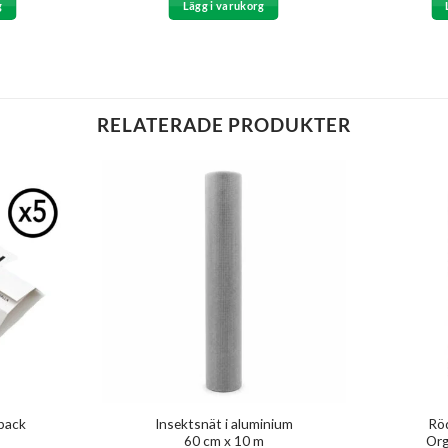
g
Lägg i varukorg
är:
.
149 kr.
RELATERADE PRODUKTER
-pack
Insektsnät i aluminium
Röd
60 cm x 10 m
Or