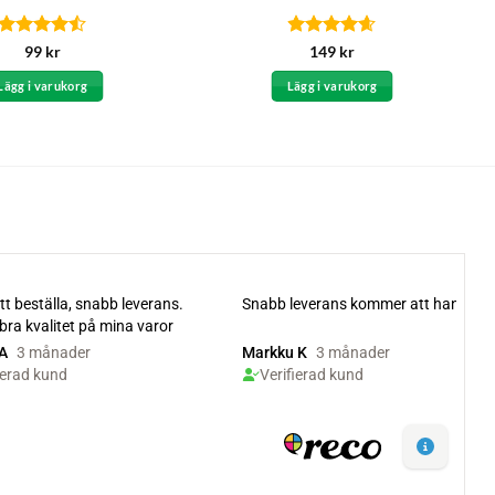
Betygsatt
Betygsatt
99
kr
149
kr
4.5
av 5
4.6
av 5
Lägg i varukorg
Lägg i varukorg