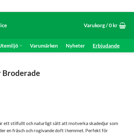
ice
Varukorg /
0
kr
temiljö
Varumärken
Nyheter
Erbjudande
r Broderade
nde
ett stilfullt och naturligt sätt att motverka skadedjur som
der en fräsch och rogivande doft i hemmet. Perfekt för