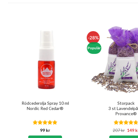
-28%
Populär
Rödcederolja Spray 10 ml
Storpack
Nordic Red Cedar®
3 st Lavendelpå
Provance®
Betygsatt
5
Betygsatt
Det
99
kr
207
kr
149
k
urspr
av 5
4.67
av 5
priset