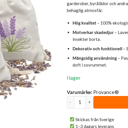
garderober, byrålådor och andra 
behaglig atmosfär.
Hög kvalitet
– 100% ekologis
Motverkar skadedjur
– Laven
insekter borta.
Dekorativ och funktionell
– 
Mångsidig användning
– Pas
doft i sovrummet.
I lager
Varumärke:
Provance®
Storpack | 3 st Lavendelpåsa
Skickas från Sverige
1–3 dagars leverans