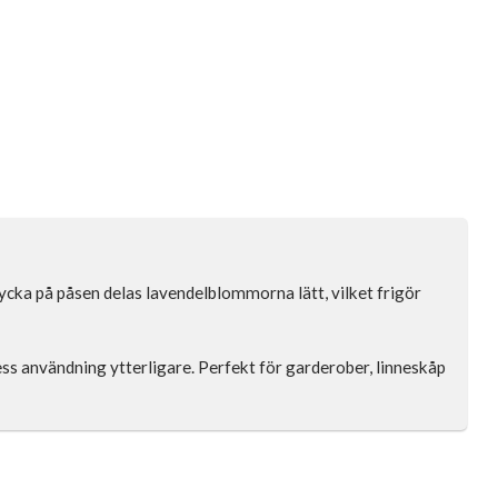
rycka på påsen delas lavendelblommorna lätt, vilket frigör
ss användning ytterligare. Perfekt för garderober, linneskåp