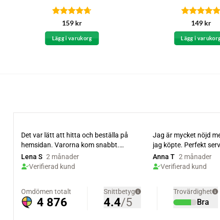
Betygsatt
Betygsatt
5
159
kr
149
kr
4.67
av 5
av 5
Lägg i varukorg
Lägg i varukor