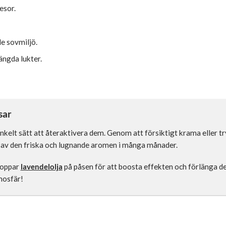
esor.
e sovmiljö.
ängda lukter.
sar
nkelt sätt att återaktivera dem. Genom att försiktigt krama eller t
ta av den friska och lugnande aromen i många månader.
roppar
lavendelolja
på påsen för att boosta effekten och förlänga de
mosfär!