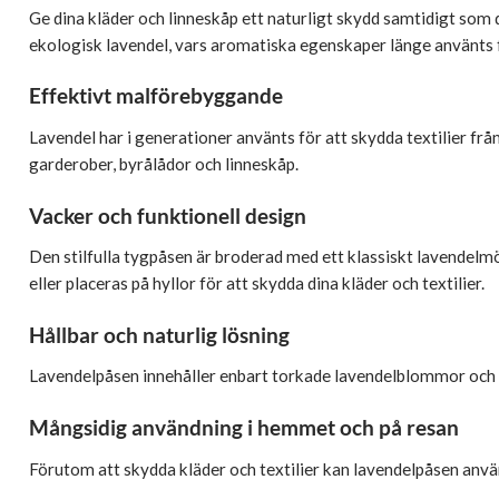
Ge dina kläder och linneskåp ett naturligt skydd samtidigt som
ekologisk lavendel, vars aromatiska egenskaper länge använts 
Effektivt malförebyggande
Lavendel har i generationer använts för att skydda textilier frå
garderober, byrålådor och linneskåp.
Vacker och funktionell design
Den stilfulla tygpåsen är broderad med ett klassiskt lavendelmön
eller placeras på hyllor för att skydda dina kläder och textilier.
Hållbar och naturlig lösning
Lavendelpåsen innehåller enbart torkade lavendelblommor och är 
Mångsidig användning i hemmet och på resan
Förutom att skydda kläder och textilier kan lavendelpåsen använ