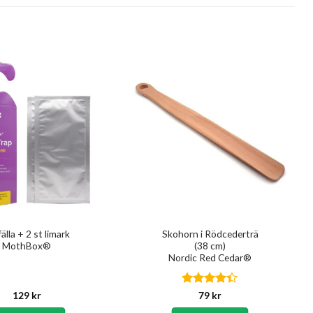
älla + 2 st limark
Skohorn i Rödcederträ
MothBox®
(38 cm)
Nordic Red Cedar®
Betygsatt
129
kr
79
kr
4.33
av 5