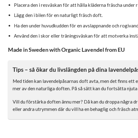
Placera den i resväskan för att hålla kläderna fräscha under r
Lägg den i bilen för en naturligt fräsch doft.
Ha den under huvudkudden för en avslappnande och rogivand
Använd den i skor eller träningsväskan för att motverka inst
Made in Sweden with Organic Lavendel from EU
Tips – så ökar du livslängden på dina lavendelpå
Med tiden kan lavendelpåsarnas doft avta, men det finns ett e
mer av den naturliga doften. På så sätt kan du fortsätta nju
Vill du förstärka doften ännu mer? Då kan du droppa några d
eller andra utrymmen där du vill ha en behaglig och fräsch at