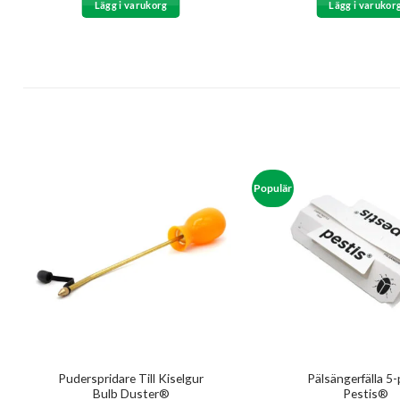
Lägg i varukorg
Lägg i varukor
var:
207 kr
Populär
Puderspridare Till Kiselgur
Pälsängerfälla 5
Bulb Duster®
Pestis®