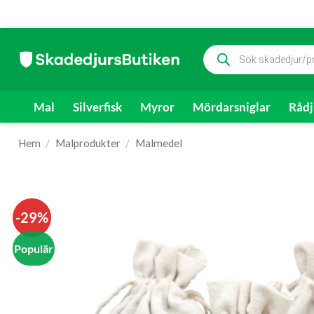
Skip
Produktsökning
to
content
Mal
Silverfisk
Myror
Mördarsniglar
Rådj
Hem
/
Malprodukter
/
Malmedel
-29%
Populär