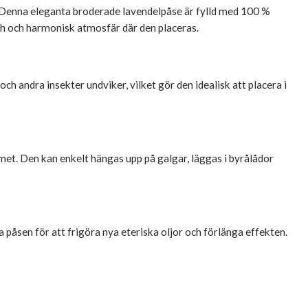
. Denna eleganta broderade lavendelpåse är fylld med 100 %
ch och harmonisk atmosfär där den placeras.
h andra insekter undviker, vilket gör den idealisk att placera i
mmet. Den kan enkelt hängas upp på galgar, läggas i byrålådor
 påsen för att frigöra nya eteriska oljor och förlänga effekten.