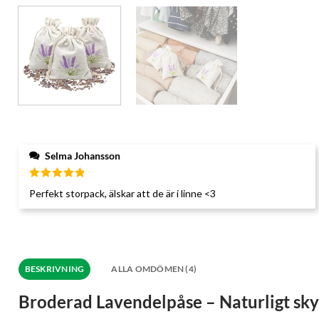
Selma Johansson
Betygsatt
Perfekt storpack, älskar att de är i linne <3
5
av 5
BESKRIVNING
ALLA OMDÖMEN (4)
Broderad Lavendelpåse – Naturligt sky