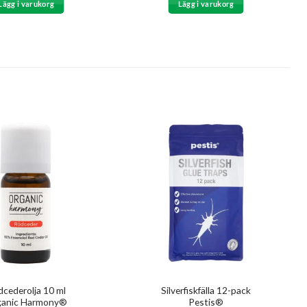
Lägg i varukorg
Lägg i varukorg
cederolja 10 ml
Silverfiskfälla 12-pack
ganic Harmony®
Pestis®