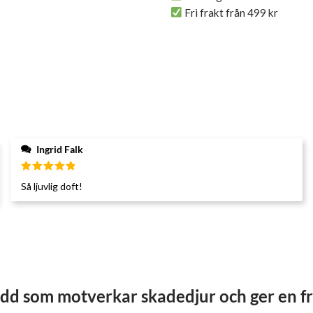
Fri frakt från 499 kr
Ingrid Falk
Betygsatt
Så ljuvlig doft!
5
av 5
dd som motverkar skadedjur och ger en f