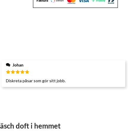
Johan
Betygsatt
Diskreta påsar som gör sitt jobb.
5
av 5
räsch doft i hemmet