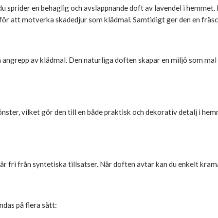
 du sprider en behaglig och avslappnande doft av lavendel i hemmet
för att motverka skadedjur som klädmal. Samtidigt ger den en fräs
n angrepp av klädmal. Den naturliga doften skapar en miljö som mal oc
ster, vilket gör den till en både praktisk och dekorativ detalj i he
fri från syntetiska tillsatser. När doften avtar kan du enkelt krama
das på flera sätt: