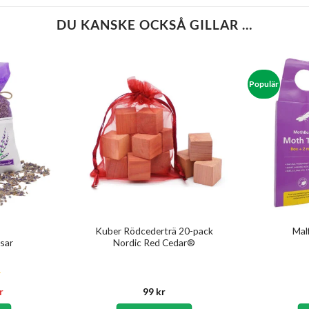
DU KANSKE OCKSÅ GILLAR …
Populär
Kuber Rödcederträ 20-pack
Malf
sar
Nordic Red Cedar®
Det
r
99
kr
ungliga
nuvarande
priset