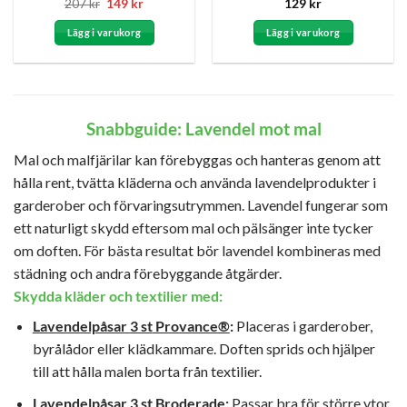
Betygsatt
Det
Det
Betygsatt
207
kr
149
kr
129
kr
ursprungliga
nuvarande
4.67
av 5
4
av 5
priset
priset
Lägg i varukorg
Lägg i varukorg
var:
är:
207 kr.
149 kr.
Snabbguide: Lavendel mot mal
Mal och malfjärilar kan förebyggas och hanteras genom att
hålla rent, tvätta kläderna och använda lavendelprodukter i
garderober och förvaringsutrymmen. Lavendel fungerar som
ett naturligt skydd eftersom mal och pälsänger inte tycker
om doften. För bästa resultat bör lavendel kombineras med
städning och andra förebyggande åtgärder.
Skydda kläder och textilier med:
Lavendelpåsar
3 st
Provance®
:
Placeras i garderober,
byrålådor eller klädkammare. Doften sprids och hjälper
till att hålla malen borta från textilier.
Lavendelpåsar 3 st Broderade
:
Passar bra för större ytor