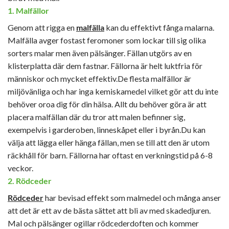
1. Malfällor
Genom att rigga en
malfälla
kan du effektivt fånga malarna.
Malfälla avger fostast feromoner som lockar till sig olika
sorters malar men även pälsänger. Fällan utgörs av en
klisterplatta där dem fastnar. Fällorna är helt luktfria för
människor och mycket effektiv.De flesta malfällor är
miljövänliga och har inga kemiskamedel vilket gör att du inte
behöver oroa dig för din hälsa. Allt du behöver göra är att
placera malfällan där du tror att malen befinner sig,
exempelvis i garderoben, linneskåpet eller i byrån.Du kan
välja att lägga eller hänga fällan, men se till att den är utom
räckhåll för barn. Fällorna har oftast en verkningstid på 6-8
veckor.
2. Rödceder
Rödceder
har bevisad effekt som malmedel och många anser
att det är ett av de bästa sättet att bli av med skadedjuren.
Mal och pälsänger ogillar rödcederdoften och kommer