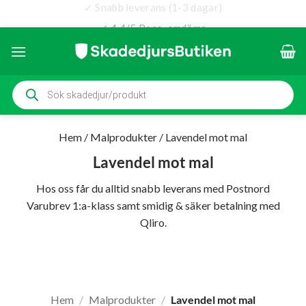
✓ Snabb leverans (1-3 dagar)
✓ 4.4/5 Reco-omdöme
Skip
to
content
Produktsökning
Hem
/
Malprodukter
/
Lavendel mot mal
Lavendel mot mal
Hos oss får du alltid snabb leverans med Postnord
Varubrev 1:a-klass samt smidig & säker betalning med
Qliro.
Hem
/
Malprodukter
/
Lavendel mot mal