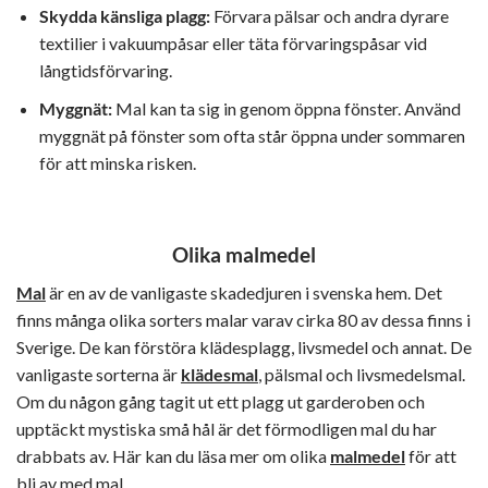
Skydda känsliga plagg:
Förvara pälsar och andra dyrare
textilier i vakuumpåsar eller täta förvaringspåsar vid
långtidsförvaring.
Myggnät:
Mal kan ta sig in genom öppna fönster. Använd
myggnät på fönster som ofta står öppna under sommaren
för att minska risken.
Olika malmedel
Mal
är en av de vanligaste skadedjuren i svenska hem. Det
finns många olika sorters malar varav cirka 80 av dessa finns i
Sverige. De kan förstöra klädesplagg, livsmedel och annat. De
vanligaste sorterna är
klädesmal
, pälsmal och livsmedelsmal.
Om du någon gång tagit ut ett plagg ut garderoben och
upptäckt mystiska små hål är det förmodligen mal du har
drabbats av. Här kan du läsa mer om olika
malmedel
för att
bli av med mal.