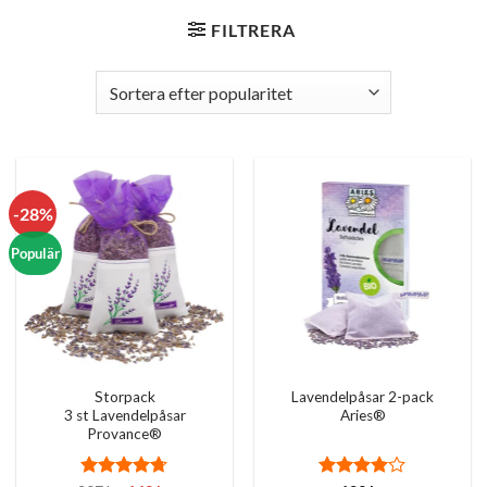
FILTRERA
-28%
Populär
Storpack
Lavendelpåsar 2-pack
3 st Lavendelpåsar
Aries®
Provance®