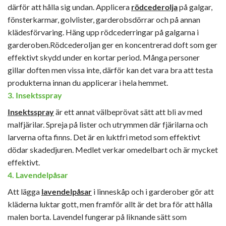
därför att hålla sig undan. Applicera
rödcederolja
på galgar,
fönsterkarmar, golvlister, garderobsdörrar och på annan
klädesförvaring. Häng upp rödcederringar på galgarna i
garderoben.Rödcederoljan ger en koncentrerad doft som ger
effektivt skydd under en kortar period. Många personer
gillar doften men vissa inte, därför kan det vara bra att testa
produkterna innan du applicerar i hela hemmet.
3. Insektsspray
Insektsspray
är ett annat välbeprövat sätt att bli av med
malfjärilar. Spreja på lister och utrymmen där fjärilarna och
larverna ofta finns. Det är en luktfri metod som effektivt
dödar skadedjuren. Medlet verkar omedelbart och är mycket
effektivt.
4. Lavendelpåsar
Att lägga
lavendelpåsar
i linneskåp och i garderober gör att
kläderna luktar gott, men framför allt är det bra för att hålla
malen borta. Lavendel fungerar på liknande sätt som