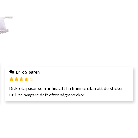
Erik Sjögren
Betygsatt
Diskreta påsar som är fina att ha framme utan att de sticker
4
av 5
ut. Lite svagare doft efter några veckor..