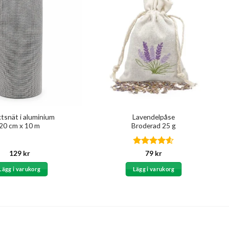
ktsnät i aluminium
Lavendelpåse
20 cm x 10 m
Broderad 25 g
Betygsatt
129
kr
79
kr
4.5
av 5
Lägg i varukorg
Lägg i varukorg