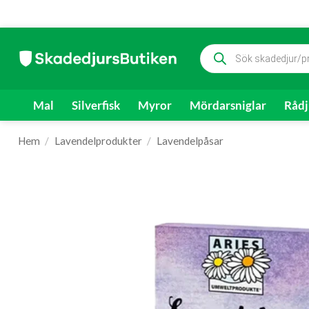
Skip
Produktsökning
to
content
Mal
Silverfisk
Myror
Mördarsniglar
Rådj
Hem
/
Lavendelprodukter
/
Lavendelpåsar