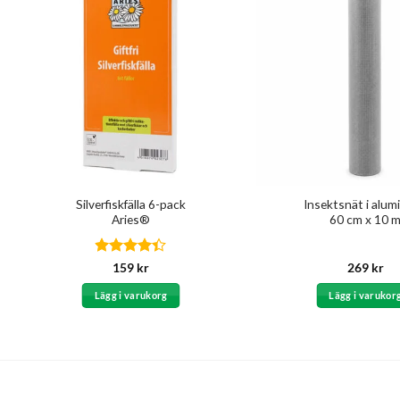
Silverfiskfälla 6-pack
Insektsnät i alum
Aries®
60 cm x 10 
Betygsatt
159
kr
269
kr
4.33
av 5
Lägg i varukorg
Lägg i varukor