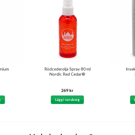
inium
Rödcederolja Spray 80 ml
Inse
m
Nordic Red Cedar®
269
kr
g
Lägg i varukorg