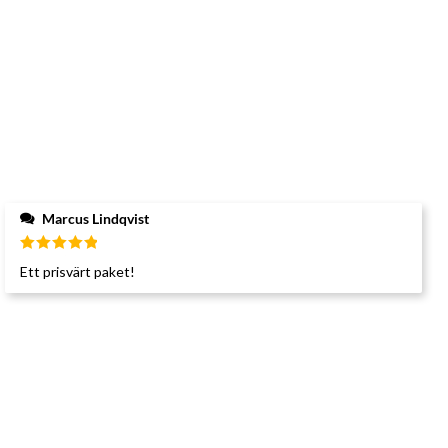
Marcus Lindqvist
Betygsatt
Ett prisvärt paket!
5
av 5