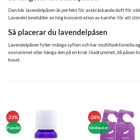
Den här lavendelpåsen är perfekt för avskräckande doft för oinb
Lavendel innehåller en hög koncentration av kamfer för att stimu
Så placerar du lavendelpåsen
Lavendelpåsen fyller många syften och har multifunktionella ege
sovrummet eller hänga den på en krok i badrummet, då påsen ha
huset.
-23%
-28%
Populär
Värdepaket