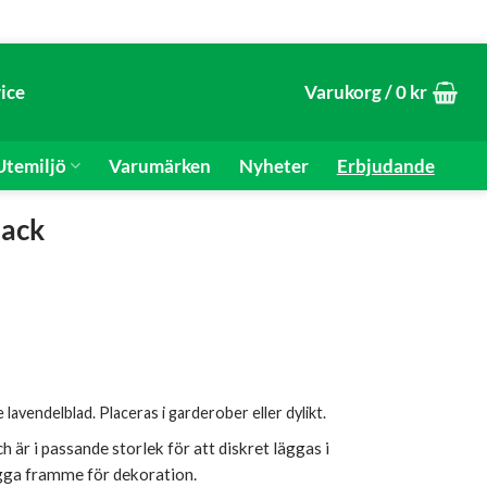
ice
Varukorg /
0
kr
temiljö
Varumärken
Nyheter
Erbjudande
pack
 lavendelblad. Placeras i garderober eller dylikt.
 är i passande storlek för att diskret läggas i
gga framme för dekoration.