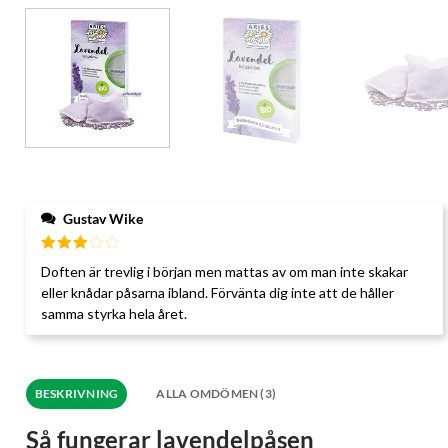
Gustav Wike
Betygsatt
Doften är trevlig i början men mattas av om man inte skakar
3
av 5
eller knådar påsarna ibland. Förvänta dig inte att de håller
samma styrka hela året.
BESKRIVNING
ALLA OMDÖMEN (3)
Så fungerar lavendelpåsen