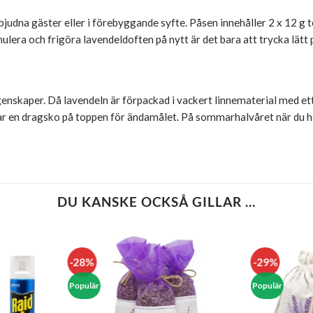
judna gäster eller i förebyggande syfte. Påsen innehåller 2 x 12 g 
lera och frigöra lavendeldoften på nytt är det bara att trycka lätt 
nskaper. Då lavendeln är förpackad i vackert linnematerial med ett 
r en dragsko på toppen för ändamålet. På sommarhalvåret när du har
DU KANSKE OCKSÅ GILLAR …
-28%
-29%
Populär
Populär