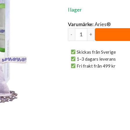
I lager
Varumärke:
Aries®
Lavendelpåsar 2-pack | Aries
Skickas från Sverige
1–3 dagars leverans
Fri frakt från 499 kr