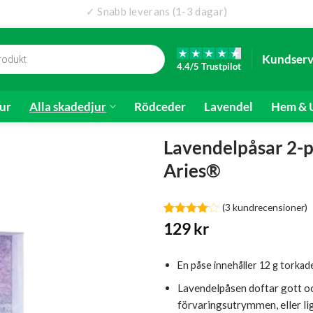
✓ Snabb leverans (1-3 dagar)
✓ 4.4/5 Reco-omdöme
Kundserv
4.4/5 Trustpilot
ur
Alla skadedjur
Rödceder
Lavendel
Hem & U
Lavendelpåsar 2-
Aries®
(
3
kundrecensioner)
Betygsatt
3
129
kr
4
av 5
baserat
på
En påse innehåller 12 g torkade
kundrecensioner
Lavendelpåsen doftar gott och
förvaringsutrymmen, eller li