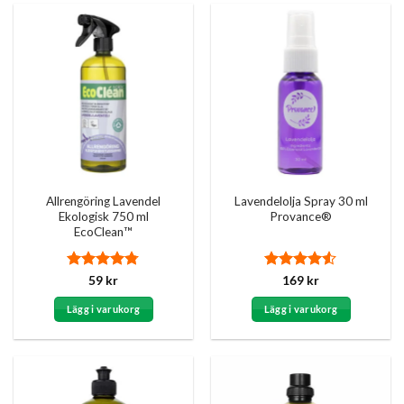
Allrengöring Lavendel
Lavendelolja Spray 30 ml
Ekologisk 750 ml
Provance®
EcoClean™
Betygsatt
Betygsatt
59
kr
169
kr
4.75
av 5
4.5
av 5
Lägg i varukorg
Lägg i varukorg