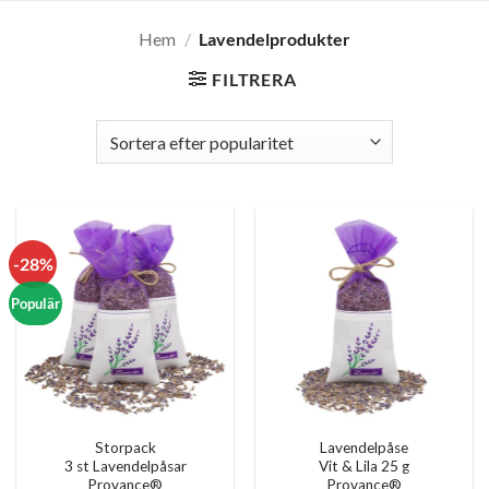
Hem
/
Lavendelprodukter
FILTRERA
-28%
Populär
Storpack
Lavendelpåse
3 st Lavendelpåsar
Vit & Lila 25 g
Provance®
Provance®