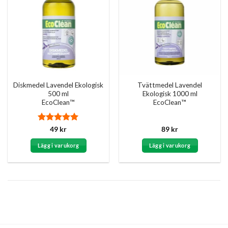
Diskmedel Lavendel Ekologisk
Tvättmedel Lavendel
500 ml
Ekologisk 1000 ml
EcoClean™
EcoClean™
Betygsatt
5
49
kr
89
kr
av 5
Lägg i varukorg
Lägg i varukorg