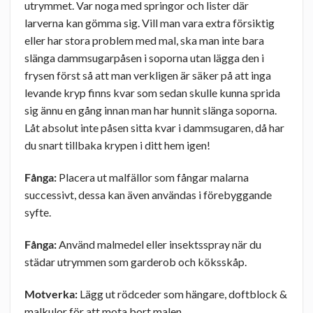
utrymmet. Var noga med springor och lister där
larverna kan gömma sig. Vill man vara extra försiktig
eller har stora problem med mal, ska man inte bara
slänga dammsugarpåsen i soporna utan lägga den i
frysen först så att man verkligen är säker på att inga
levande kryp finns kvar som sedan skulle kunna sprida
sig ännu en gång innan man har hunnit slänga soporna.
Låt absolut inte påsen sitta kvar i dammsugaren, då har
du snart tillbaka krypen i ditt hem igen!
Fånga:
Placera ut malfällor som fångar malarna
successivt, dessa kan även användas i förebyggande
syfte.
Fånga:
Använd malmedel eller insektsspray när du
städar utrymmen som garderob och köksskåp.
Motverka:
Lägg ut rödceder som hängare, doftblock &
malkulor för att mota bort malen.