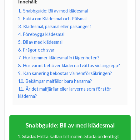
Innehåll:
1.
Snabbguide: Bli av med klädesmal
2.
Fakta om Klädesmal och Pälsmal
3.
Klädesmal, pälsmal eller pälsänger?
4.
Förebygga klädesmal
5.
Bli av med klädesmal
6.
Frågor och svar
7.
Hur kommer klädesmal in i lägenheten?
8.
Hur varmt behöver kläderna tvättas vid angrepp?
9.
Kan sanering bekostas via hemförsäkringen?
10.
Bekämpar malfällor bara hanarna?
11.
Är det malfjärilar eller larverna som förstör
kläderna?
Snabbguide: Bli av med klädesmal
Städa:
Hitta källan till malen. Städa ordentligt