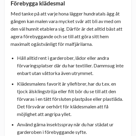
Förebygga klädesmal
Med tanke på att varje hona lägger hundratals ägg åt
gången kan malen vara mycket svår att bli av med om
den väl hunnit etablera sig. Därför är det alltid bäst att
agera förebyggande och se till att göra sitt hem
maximalt ogästvänligt för malfjärilarna.
Håll alltid rent i garderober, lådor eller andra
förvaringsplatser där du har textilier. Dammsug inte
enbart utan våttorka även utrymmet.
Klädesmalens favorit är yllefibrer, har du t.ex. en
tjock älsklingströja eller filt bör du se till att den
förvaras i en tätt försluten plastpåse eller plastlåda.
Det försvårar oerhört för klädesmalen att få
möjlighet att angripa yllet.
Använd gärna insektsspray när du har städat ur
garderoben i förebyggande syfte.