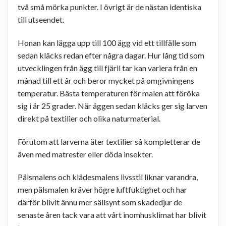
två små mörka punkter. I övrigt är de nästan identiska
till utseendet.
Honan kan lägga upp till 100 ägg vid ett tillfälle som
sedan kläcks redan efter några dagar. Hur lång tid som
utvecklingen från ägg till fjäril tar kan variera från en
månad till ett år och beror mycket på omgivningens
temperatur. Bästa temperaturen för malen att föröka
sig i är 25 grader. När äggen sedan kläcks ger sig larven
direkt på textilier och olika naturmaterial.
Förutom att larverna äter textilier så kompletterar de
även med matrester eller döda insekter.
Pälsmalens och klädesmalens livsstil liknar varandra,
men pälsmalen kräver högre luftfuktighet och har
därför blivit ännu mer sällsynt som skadedjur de
senaste åren tack vara att vårt inomhusklimat har blivit