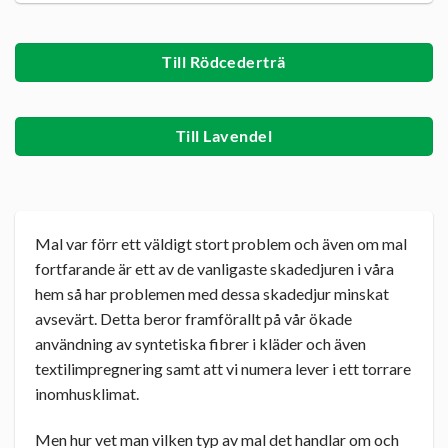
4.67
av 5
ursprungliga
nuvarande
baserat på
priset
priset
kundrecensioner
var:
är:
Till Rödcederträ
207 kr.
149 kr.
Till Lavendel
Mal var förr ett väldigt stort problem och även om mal
fortfarande är ett av de vanligaste skadedjuren i våra
hem så har problemen med dessa skadedjur minskat
avsevärt. Detta beror framförallt på vår ökade
användning av syntetiska fibrer i kläder och även
textilimpregnering samt att vi numera lever i ett torrare
inomhusklimat.
Men hur vet man vilken typ av mal det handlar om och