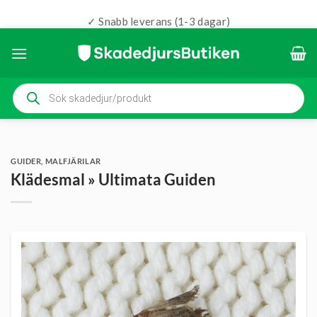
✓ Snabb leverans (1-3 dagar)
Skip
to
content
Produktsökning
GUIDER
,
MALFJÄRILAR
Klädesmal » Ultimata Guiden