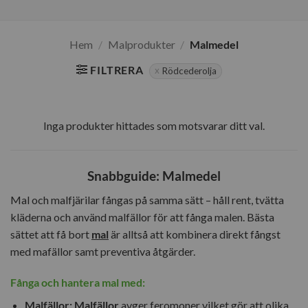
Hem
/
Malprodukter
/
Malmedel
FILTRERA
Rödcederolja
Inga produkter hittades som motsvarar ditt val.
Snabbguide: Malmedel
Mal och malfjärilar fångas på samma sätt – håll rent, tvätta
kläderna och använd malfällor för att fånga malen. Bästa
sättet att få bort
mal
är alltså att kombinera direkt fångst
med mafällor samt preventiva åtgärder.
Fånga och hantera mal med:
Malfällor:
Malfällor
avger feromoner vilket gör att olika