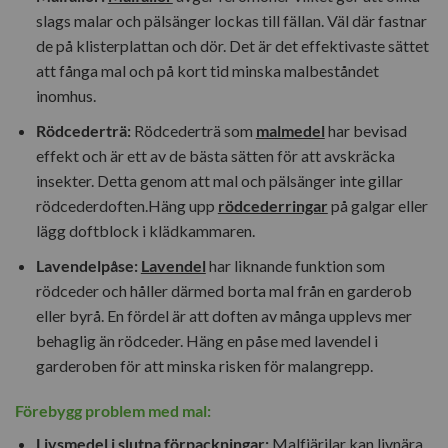
slags malar och pälsänger lockas till fällan. Väl där fastnar
de på klisterplattan och dör. Det är det effektivaste sättet
att fånga mal och på kort tid minska malbeståndet
inomhus.
Rödcederträ:
Rödcederträ som
malmedel
har bevisad
effekt och är ett av de bästa sätten för att avskräcka
insekter. Detta genom att mal och pälsänger inte gillar
rödcederdoften.Häng upp
rödcederringar
på galgar eller
lägg doftblock i klädkammaren.
Lavendelpåse:
Lavendel
har liknande funktion som
rödceder och håller därmed borta mal från en garderob
eller byrå. En fördel är att doften av många upplevs mer
behaglig än rödceder. Häng en påse med lavendel i
garderoben för att minska risken för malangrepp.
Förebygg problem med mal:
Livsmedel i slutna förpackningar:
Malfjärilar kan livnära