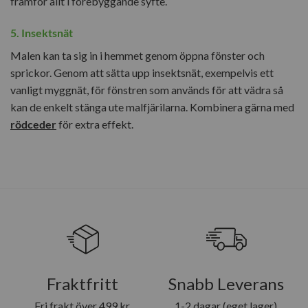
framför allt i förebyggande syfte.
5. Insektsnät
Malen kan ta sig in i hemmet genom öppna fönster och
sprickor. Genom att sätta upp insektsnät, exempelvis ett
vanligt myggnät, för fönstren som används för att vädra så
kan de enkelt stänga ute malfjärilarna. Kombinera gärna med
rödceder
för extra effekt.
Fraktfritt
Snabb Leverans
Fri frakt över 499 kr
1-2 dagar (eget lager)