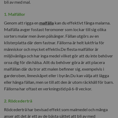
bli av med mal.
1. Malfällor
Genom att rigga en
malfälla
kan du effektivt fånga malarna.
Malfälla avger fostast feromoner som lockar till sig olika
sorters malar men även pälsänger. Fällan utgörs av en
klisterplatta där dem fastnar. Fällorna är helt luktfria för
människor och mycket effektiv.De flesta malfällor är
miljövänliga och har inga medel vilket gör att du inte behöver
oroa dig för din hälsa. Allt du behöver göra är att placera
malfällan där du tror att malen befinner sig, exempelvis i
garderoben, linneskåpet eller i byrån.Du kan välja att lägga
eller hänga fällan, men se till att den är utom räckhåll för barn.
Fällorna har oftast en verkningstid på 6-8 veckor.
2. Rödcederträ
Rödcederträ har bevisad effekt som malmedel och många
anser att det är ett av de bästa sättet att bli av med