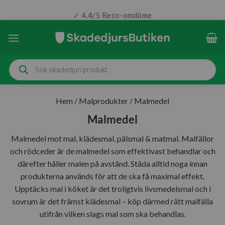
✓ 4.4/5 Reco-omdöme
Skip
to
content
Produktsökning
Hem
/
Malprodukter
/
Malmedel
Malmedel
Malmedel mot mal, klädesmal, pälsmal & matmal. Malfällor
och rödceder är de malmedel som effektivast behandlar och
därefter håller malen på avstånd. Städa alltid noga innan
produkterna används för att de ska få maximal effekt.
Upptäcks mal i köket är det troligtvis livsmedelsmal och i
sovrum är det främst klädesmal – köp därmed rätt malfälla
utifrån vilken slags mal som ska behandlas.