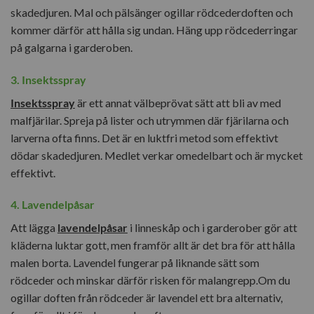
skadedjuren. Mal och pälsänger ogillar rödcederdoften och
kommer därför att hålla sig undan. Häng upp rödcederringar
på galgarna i garderoben.
3. Insektsspray
Insektsspray
är ett annat välbeprövat sätt att bli av med
malfjärilar. Spreja på lister och utrymmen där fjärilarna och
larverna ofta finns. Det är en luktfri metod som effektivt
dödar skadedjuren. Medlet verkar omedelbart och är mycket
effektivt.
4. Lavendelpåsar
Att lägga
lavendelpåsar
i linneskåp och i garderober gör att
kläderna luktar gott, men framför allt är det bra för att hålla
malen borta. Lavendel fungerar på liknande sätt som
rödceder och minskar därför risken för malangrepp.Om du
ogillar doften från rödceder är lavendel ett bra alternativ,