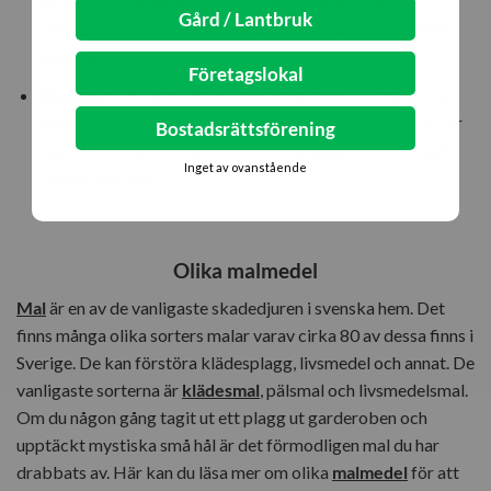
dyrare klädesplagg under vintern rekommenderas
Gård / Lantbruk
vakuumförpackningar eller påsar som garanterat håller
insekterna borta.
Företagslokal
Myggnät:
Mycket ofta kommer malen in i bostäder via
öppna fönster. Sätt därför
myggnät
för de fönster som är
Bostadsrättsförening
öppna. Det kan kombineras med att lägga rödceder på
Inget av ovanstående
fönsterblecket.
Olika malmedel
Mal
är en av de vanligaste skadedjuren i svenska hem. Det
finns många olika sorters malar varav cirka 80 av dessa finns i
Sverige. De kan förstöra klädesplagg, livsmedel och annat. De
vanligaste sorterna är
klädesmal
, pälsmal och livsmedelsmal.
Om du någon gång tagit ut ett plagg ut garderoben och
upptäckt mystiska små hål är det förmodligen mal du har
drabbats av. Här kan du läsa mer om olika
malmedel
för att