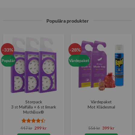
Populära produkter
-33%
-28%
Populär
Värdepaket
Storpack
Värdepaket
3 st Malfälla + 6 st limark
Mot Klädesmal
MothBox®
Betygsatt
Det
Det
Det
Det
447
kr
299
kr
556
kr
399
kr
ursprungliga
nuvarande
ursprungliga
nuvarande
4.33
av 5