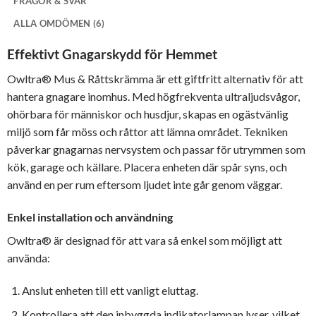
FRÅGOR & SVAR
ALLA OMDÖMEN (6)
Effektivt Gnagarskydd för Hemmet
Owltra® Mus & Råttskrämma är ett giftfritt alternativ för att
hantera gnagare inomhus. Med högfrekventa ultraljudsvågor,
ohörbara för människor och husdjur, skapas en ogästvänlig
miljö som får möss och råttor att lämna området. Tekniken
påverkar gnagarnas nervsystem och passar för utrymmen som
kök, garage och källare. Placera enheten där spår syns, och
använd en per rum eftersom ljudet inte går genom väggar.
Enkel installation och användning
Owltra® är designad för att vara så enkel som möjligt att
använda:
Anslut enheten till ett vanligt eluttag.
Kontrollera att den inbyggda indikatorlampan lyser, vilket