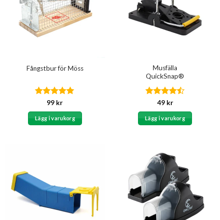
Musfälla
Fångstbur för Möss
QuickSnap®
Betygsatt
5
Betygsatt
99
kr
49
kr
av 5
4.44
av 5
Lägg i varukorg
Lägg i varukorg