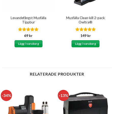
Levandefångst Musfälla
Musfälla Clean-kill 2-pack
Tippbur
Owltra®
Betygsatt
5
Betygsatt
5
69
kr
149
kr
av 5
av 5
Lägg i varukorg
Lägg i varukorg
RELATERADE PRODUKTER
-34%
-13%