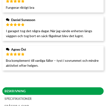
Betygsatt
Fungerar riktigt bra
5
av 5
Daniel Sunesson
Betygsatt
I garaget tog det några dagar. När jag vände enheten längs
5
av 5
väggen och tog bort en säck fågelmat blev det lugnt.
Agnes Öst
Betygsatt
Bra komplement till vanliga fällor – tyst i sovrummet och mindre
5
av 5
aktivitet efter helgen.
BESKRIVNING
SPECIFIKATIONER