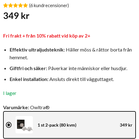
(
6
kundrecensioner)
Betygsatt
6
349
kr
5
av 5
baserat på
kundrecensioner
Fri frakt + från 10% rabatt vid köp av 2+
Effektiv ultraljudsteknik:
Håller möss & råttor borta från
hemmet.
Giftfri och säker:
Påverkar inte människor eller husdjur.
Enkel installation:
Ansluts direkt till vägguttaget.
I lager
Varumärke:
Owltra®
1 st 2-pack (80 kvm)
349 kr