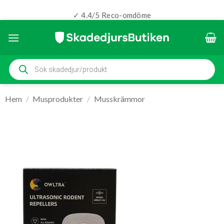
✓ 4.4/5 Reco-omdöme
Skip
to
content
Produktsökning
Hem
/
Musprodukter
/
Musskrämmor