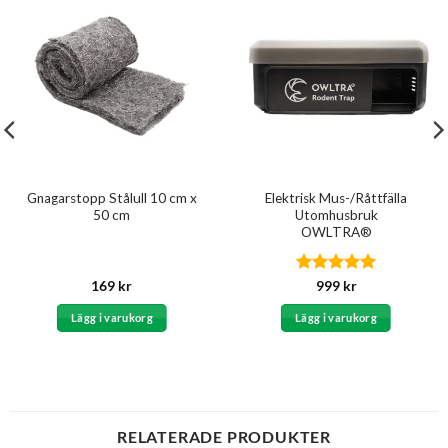
Gnagarstopp Stålull 10 cm x
Elektrisk Mus-/Råttfälla
50 cm
Utomhusbruk
OWLTRA®
Betygsatt
5
169
kr
999
kr
av 5
Lägg i varukorg
Lägg i varukorg
RELATERADE PRODUKTER