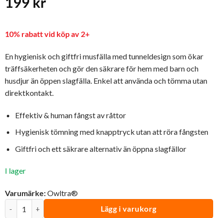
199
kr
10% rabatt vid köp av 2+
En hygienisk och giftfri musfälla med tunneldesign som ökar
träffsäkerheten och gör den säkrare för hem med barn och
husdjur än öppen slagfälla. Enkel att använda och tömma utan
direktkontakt.
Effektiv & human fångst av råttor
Hygienisk tömning med knapptryck utan att röra fångsten
Giftfri och ett säkrare alternativ än öppna slagfällor
I lager
Varumärke:
Owltra®
Råttfälla Clean-kill 2-pack | Owltra® mängd
Lägg i varukorg