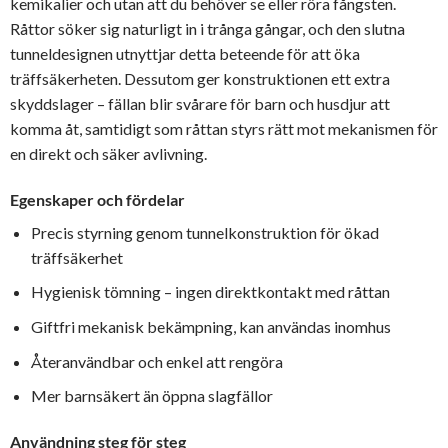
kemikalier och utan att du behöver se eller röra fångsten.
Råttor söker sig naturligt in i trånga gångar, och den slutna
tunneldesignen utnyttjar detta beteende för att öka
träffsäkerheten. Dessutom ger konstruktionen ett extra
skyddslager – fällan blir svårare för barn och husdjur att
komma åt, samtidigt som råttan styrs rätt mot mekanismen för
en direkt och säker avlivning.
Egenskaper och fördelar
Precis styrning genom tunnelkonstruktion för ökad
träffsäkerhet
Hygienisk tömning – ingen direktkontakt med råttan
Giftfri mekanisk bekämpning, kan användas inomhus
Återanvändbar och enkel att rengöra
Mer barnsäkert än öppna slagfällor
Användning steg för steg