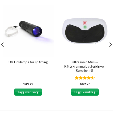
Ultrasonic Mus &
UV-Ficklampa för spårning
Råttskrämma batteridriven
Swissinno®
Betygsatt
149
kr
449
kr
4.5
av 5
Lägg i varukorg
Lägg i varukorg