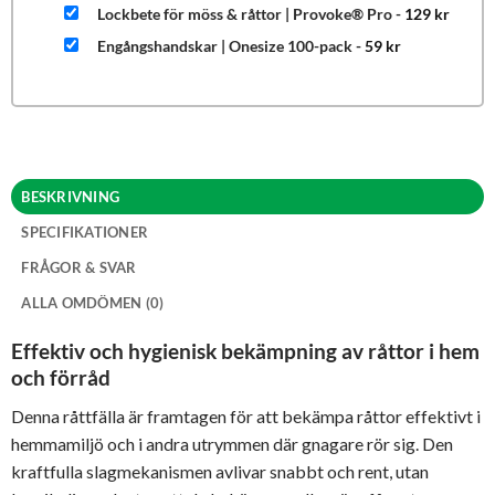
Lockbete för möss & råttor | Provoke® Pro
-
129
kr
Engångshandskar | Onesize 100-pack
-
59
kr
BESKRIVNING
SPECIFIKATIONER
FRÅGOR & SVAR
ALLA OMDÖMEN (0)
Effektiv och hygienisk bekämpning av råttor i hem
och förråd
Denna råttfälla är framtagen för att bekämpa råttor effektivt i
hemmamiljö och i andra utrymmen där gnagare rör sig. Den
kraftfulla slagmekanismen avlivar snabbt och rent, utan