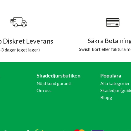
 Diskret Leverans
Säkra Betalnin
Swish, kort eller faktura m
-3 dagar (eget lager)
n
Skadedjursbutiken
Populära
Nöjd kund garanti
Alla kategorier
Om oss
Skadedjur (guid
Blogg