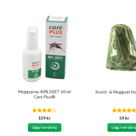
Myggspray 40% DEET 60 ml
Knott- & Myggnät fö
Care Plus®
Betygsatt
Betygsatt
5
159
kr
59
kr
4
av 5
av 5
Lägg i varukorg
Lägg i varukor