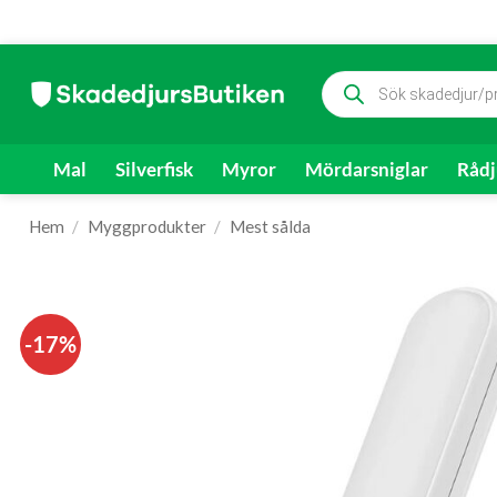
Skip
Produktsökning
to
content
Mal
Silverfisk
Myror
Mördarsniglar
Rådj
Hem
/
Myggprodukter
/
Mest sålda
-17%