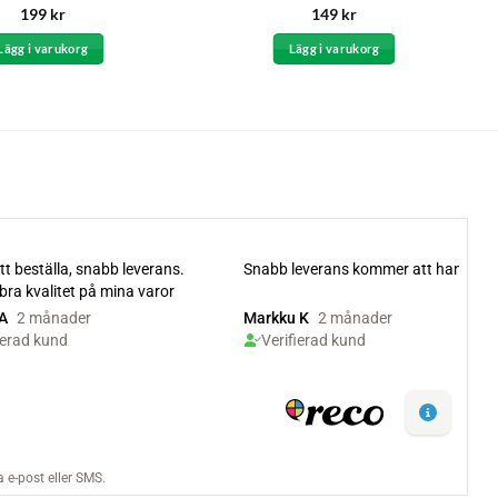
Betygsatt
199
kr
149
kr
4.33
av 5
Lägg i varukorg
Lägg i varukorg