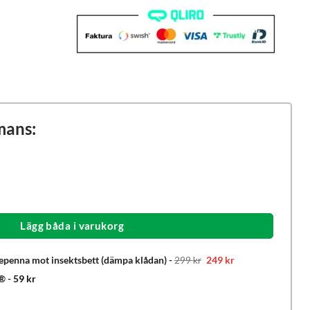
mans:
Lägg båda i varukorg
Det
Det
penna mot insektsbett (dämpa klådan)
-
299
kr
249
kr
ursprungliga
nuvarande
priset
priset
e®
-
59
kr
var:
är:
299 kr.
249 kr.