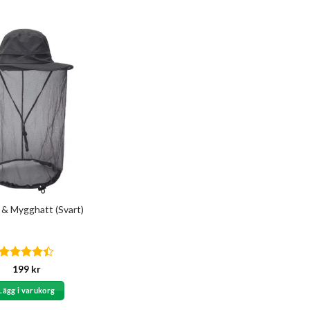
 & Mygghatt (Svart)
Betygsatt
199
kr
4.4
av 5
Lägg i varukorg