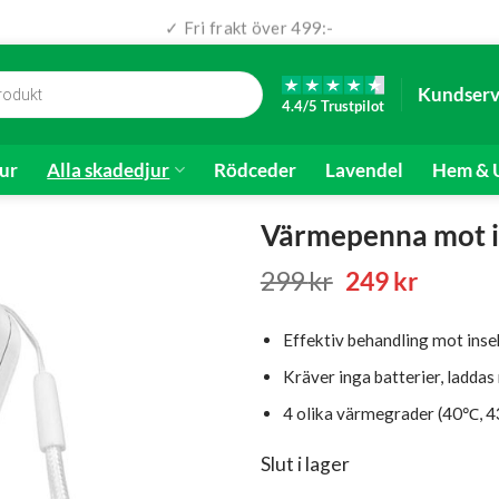
✓ Fri frakt över 499:-
✓ Snabb leverans (1-3 dagar)
Kundserv
4.4/5 Trustpilot
ur
Alla skadedjur
Rödceder
Lavendel
Hem & U
Värmepenna mot i
Det
Det
299
kr
249
kr
ursprungliga
nuvara
priset
priset
Effektiv behandling mot inse
var:
är:
299 kr.
249 kr.
Kräver inga batterier, ladda
4 olika värmegrader (40℃,
Slut i lager