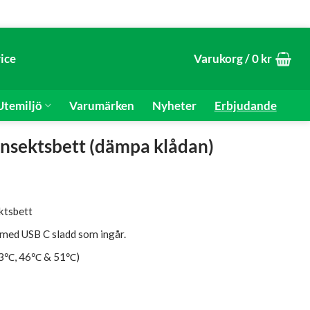
ice
Varukorg /
0
kr
temiljö
Varumärken
Nyheter
Erbjudande
nsektsbett (dämpa klådan)
nde
ktsbett
s med USB C sladd som ingår.
 43℃, 46℃ & 51℃)