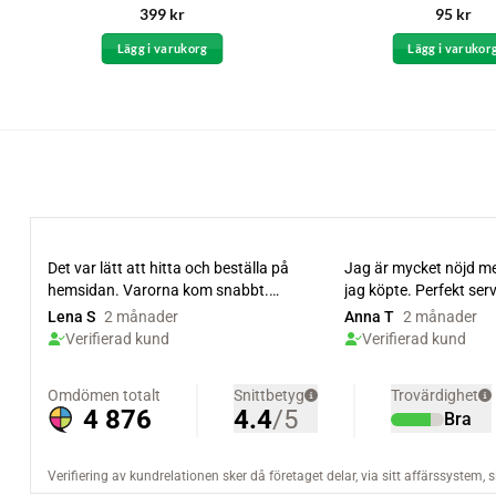
Betygsatt
399
kr
95
kr
4.5
av 5
Lägg i varukorg
Lägg i varukor