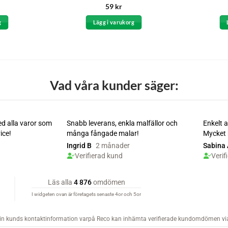
Betygsatt
59
kr
4
av 5
g
Lägg i varukorg
Vad våra kunder säger: