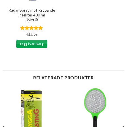
Radar Spray mot Krypande
Insekter 400 ml
Kvitt®
Betygsatt
5
144
kr
av 5
Lägg i varukorg
RELATERADE PRODUKTER