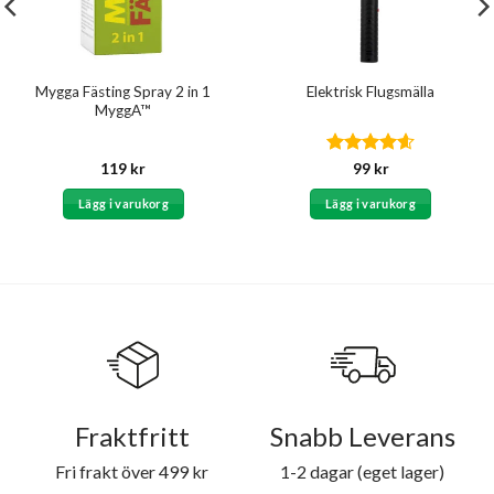
Mygga Fästing Spray 2 in 1
Elektrisk Flugsmälla
MyggA™
Betygsatt
119
kr
99
kr
4.6
av 5
Lägg i varukorg
Lägg i varukorg
Fraktfritt
Snabb Leverans
Fri frakt över 499 kr
1-2 dagar (eget lager)