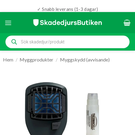
✓ Snabb leverans (1-3 dagar)
Skip
to
content
Produktsökning
Hem
/
Myggprodukter
/
Myggskydd (avvisande)