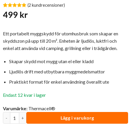
(
2
kundrecensioner)
Betygsatt
2
499
kr
5
av 5
baserat på
kundrecensioner
Ett portabelt myggskydd för utomhusbruk som skapar en
skyddszon på upp till 20 m². Enheten är ljudlös, luktfri och
enkel att använda vid camping, grillning eller i trädgården.
Skapar skydd mot mygg utan el eller kladd
Ljudlös drift med utbytbara myggmedelsmattor
Praktiskt format för enkel användning överallt ute
Endast 12 kvar i lager
Varumärke:
Thermacell®
Myggskydd MR300 Svart | Thermacell® mängd
Lägg i varukorg