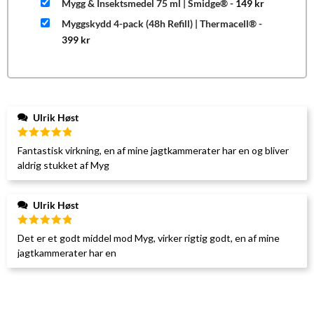
Mygg & Insektsmedel 75 ml | Smidge®
-
149
kr
Myggskydd 4-pack (48h Refill) | Thermacell®
-
399
kr
Ulrik Høst
Betygsatt
Fantastisk virkning, en af mine jagtkammerater har en og bliver
5
av 5
aldrig stukket af Myg
Ulrik Høst
Betygsatt
Det er et godt middel mod Myg, virker rigtig godt, en af mine
5
av 5
jagtkammerater har en