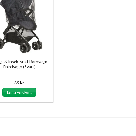
- & Insektsnät Barnvagn
Enkelvagn (Svart)
69
kr
Lägg i varukorg