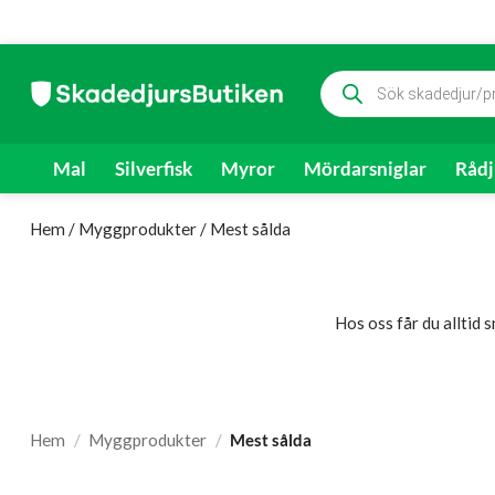
Skip
Produktsökning
to
content
Mal
Silverfisk
Myror
Mördarsniglar
Rådj
Hem
/
Myggprodukter
/
Mest sålda
Hos oss får du alltid
Hem
/
Myggprodukter
/
Mest sålda