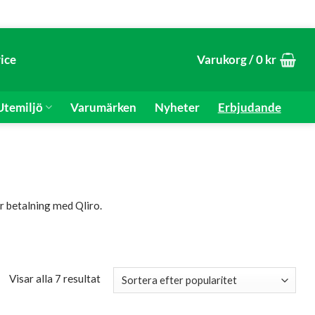
ice
Varukorg /
0
kr
temiljö
Varumärken
Nyheter
Erbjudande
r betalning med Qliro.
Sortera
Visar alla 7 resultat
efter
popularitet