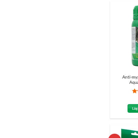
Anti-my
Aqu
Be
4.
Läg