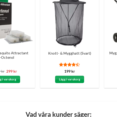
squito Attractant
Mygg
Knott- & Mygghatt (Svart)
-Octenol
Det
Det
Betygsatt
9
kr
299
kr
199
kr
ursprungliga
nuvarande
4.4
av 5
priset
priset
g i varukorg
Lägg i varukorg
var:
är:
349 kr.
299 kr.
Vad våra kunder säger: