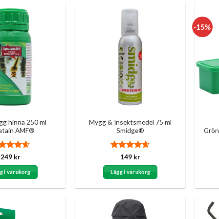
-15%
gg hinna 250 ml
Mygg & Insektsmedel 75 ml
atain AMF®
Smidge®
Grön
tygsatt
Betygsatt
249
kr
149
kr
6
av 5
4.63
av 5
g i varukorg
Lägg i varukorg