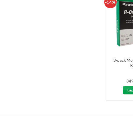
-14%
3-pack Mo
R
34
Läg