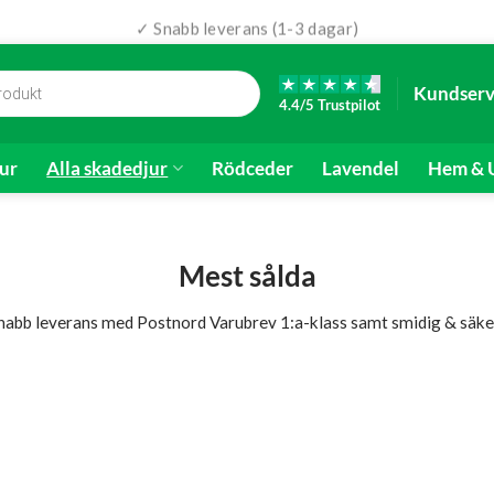
✓ Snabb leverans (1-3 dagar)
✓ 4.4/5 Reco-omdöme
Kundserv
4.4/5 Trustpilot
ur
Alla skadedjur
Rödceder
Lavendel
Hem & U
Mest sålda
 snabb leverans med Postnord Varubrev 1:a-klass samt smidig & säke