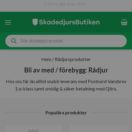
✓ Fri frakt över 499:-
✓ Snabb leverans (1-3 dagar)
Skip
to
content
Produktsökning
Hem
/
Rådjursprodukter
Bli av med / förebygg: Rådjur
Hos oss får du alltid snabb leverans med Postnord Varubrev
1:a-klass samt smidig & säker betalning med Qliro.
Populära produkter