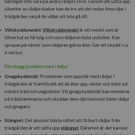
nämligen inte vara på andra rådjurs revir. Genom att sätta upp
siluetter av rådjursbakar kan de tro att det redan finns djur i
trädgården varpå de väljer att inte gå dit.
Viltskyddsmedel:
Viltskyddsmedel
är ett medel som är
tillverkat av fårtalg och som rådjuren helst undviker. Kan
sprayas på växter som rådjuren gärna äter. Ger ett skydd i ca
6 veckor.
Förebygg problem med rådjur
Gnagskyddsnät:
Problemen som uppstår med rådjur i
trädgården är framförallt att de äter upp växter och biter på
mindre träd och ungplantor. Ett gnagskyddsnät kan monteras
på trädstammarna och skyddar dem därmed mot både rådjur
och gnagare.
Stängsel:
Det absolut bästa sättet att få bort rådjur från
trädgården är att sätta upp
stängsel
. Däremot är det kanske