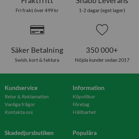
Fraktfritt
Snabb Leverans
Fri frakt över 499 kr
1-2 dagar (eget lager)
Säker Betalning
350 000+
Swish, kort & faktura
Nöjda kunder sedan 2017
Kundservice
Information
Retur & Reklamation
Köpvillkor
Vanliga frågor
Företag
Kontakta oss
Hållbarhet
Skadedjursbutiken
Populära