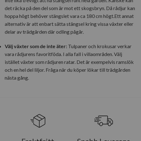
inte lika trevligt att ha stängsel runt hela gården. Kanske kan
det räcka på den del som är mot ett skogsbryn. Då rådjur kan
hoppa högt behöver stängslet vara ca 180 cm högt.Ett annat
alternativ är att enbart sätta stängsel kring vissa växter eller
delar av trädgården där odling pågår.
Välj växter som de inte äter:
Tulpaner och krokusar verkar
vara rådjurens favoritföda. I alla fall i villaområden. Välj
istället växter som rådjuren ratar. Det är exempelvis ramslök
och en hel del liljor. Fråga när du köper lökar till trädgården
nästa gång.