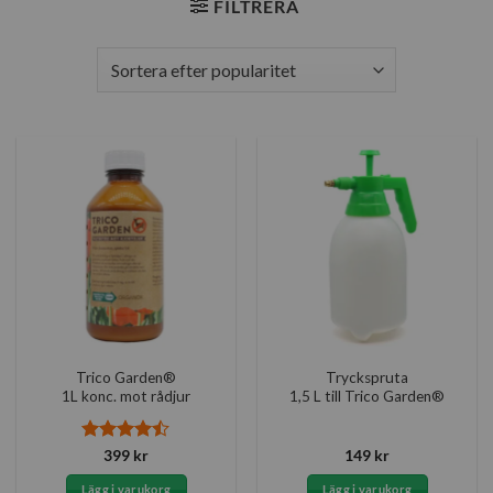
FILTRERA
Trico Garden®
Tryckspruta
1L konc. mot rådjur
1,5 L till Trico Garden®
Betygsatt
399
kr
149
kr
4.45
av 5
Lägg i varukorg
Lägg i varukorg