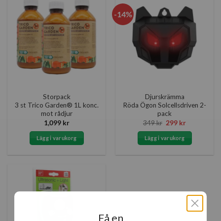
-14%
Storpack
Djurskrämma
3 st Trico Garden® 1L konc.
Röda Ögon Solcellsdriven 2-
mot rådjur
pack
Det
Det
1,099
kr
349
kr
299
kr
ursprungliga
nuvarande
priset
priset
Lägg i varukorg
Lägg i varukorg
var:
är:
349 kr.
299 kr.
Få en