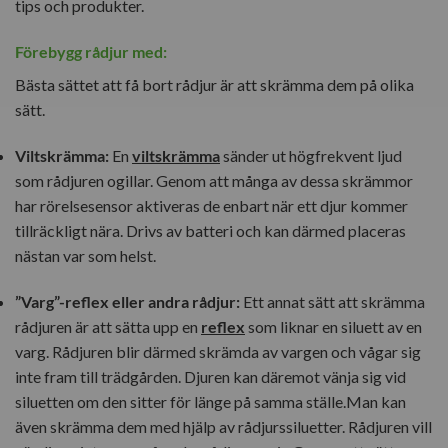
tips och produkter.
Förebygg rådjur med:
Bästa sättet att få bort rådjur är att skrämma dem på olika
sätt.
Viltskrämma:
En
viltskrämma
sänder ut högfrekvent ljud
som rådjuren ogillar. Genom att många av dessa skrämmor
har rörelsesensor aktiveras de enbart när ett djur kommer
tillräckligt nära. Drivs av batteri och kan därmed placeras
nästan var som helst.
”Varg”-reflex eller andra rådjur:
Ett annat sätt att skrämma
rådjuren är att sätta upp en
reflex
som liknar en siluett av en
varg. Rådjuren blir därmed skrämda av vargen och vågar sig
inte fram till trädgården. Djuren kan däremot vänja sig vid
siluetten om den sitter för länge på samma ställe.Man kan
även skrämma dem med hjälp av rådjurssiluetter. Rådjuren vill