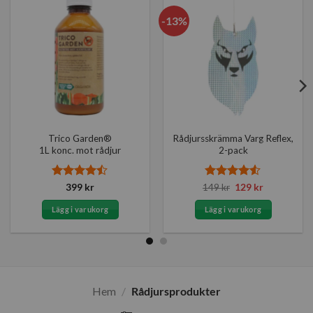
-13%
Trico Garden®
Rådjursskrämma Varg Reflex,
1L konc. mot rådjur
2-pack
Betygsatt
Betygsatt
Det
Det
399
kr
149
kr
129
kr
ursprungliga
nuvarande
4.45
av 5
4.5
av 5
priset
priset
Lägg i varukorg
Lägg i varukorg
var:
är:
149 kr.
129 kr.
Hem
/
Rådjursprodukter