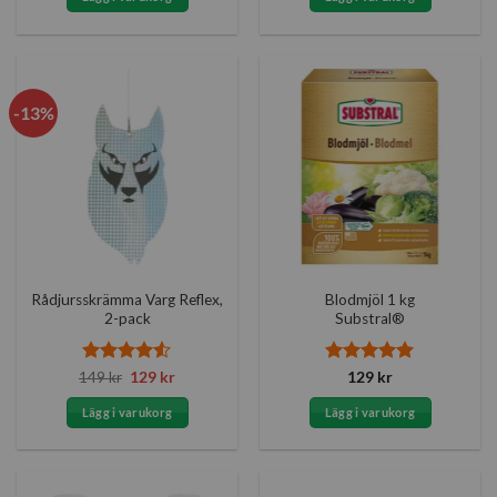
-13%
Rådjursskrämma Varg Reflex,
Blodmjöl 1 kg
2-pack
Substral®
Betygsatt
Det
Det
Betygsatt
5
149
kr
129
kr
129
kr
ursprungliga
nuvarande
4.5
av 5
av 5
priset
priset
Lägg i varukorg
Lägg i varukorg
var:
är:
149 kr.
129 kr.