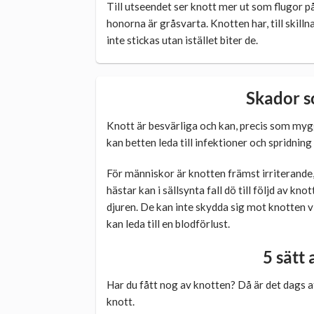
Till utseendet ser knott mer ut som flugor p
honorna är gråsvarta. Knotten har, till skil
inte stickas utan istället biter de.
Skador s
Knott är besvärliga och kan, precis som myggo
kan betten leda till infektioner och spridnin
För människor är knotten främst irriterande, 
hästar kan i sällsynta fall dö till följd av 
djuren. De kan inte skydda sig mot knotten vil
kan leda till en blodförlust.
5 sätt 
Har du fått nog av knotten? Då är det dags at
knott.