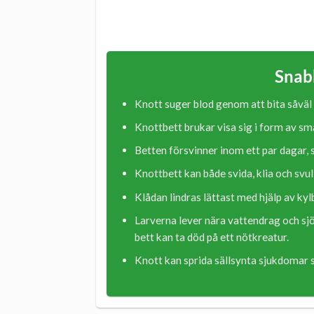
Snab
Knott suger blod genom att bita såväl
Knottbett brukar visa sig i form av sm
Betten försvinner inom ett par dagar, s
Knottbett kan både svida, klia och svul
Klådan lindras lättast med hjälp av ky
Larverna lever nära vattendrag och sjö
bett kan ta död på ett nötkreatur.
Knott kan sprida sällsynta sjukdomar 