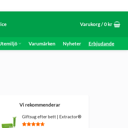
ice
Varukorg /
0
kr
temiljö
Varumärken
Nyheter
Erbjudande
Vi rekommenderar
Giftsug efter bett | Extractor®