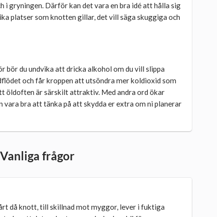
i gryningen. Därför kan det vara en bra idé att hålla sig
ka platser som knotten gillar, det vill säga skuggiga och
 bör du undvika att dricka alkohol om du vill slippa
dflödet och får kroppen att utsöndra mer koldioxid som
tt öldoften är särskilt attraktiv. Med andra ord ökar
n vara bra att tänka på att skydda er extra om ni planerar
Vanliga frågor
årt då knott, till skillnad mot myggor, lever i fuktiga