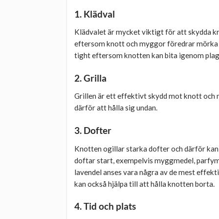
1. Klädval
Klädvalet är mycket viktigt för att skydda k
eftersom knott och myggor föredrar mörka fär
tight eftersom knotten kan bita igenom plag
2. Grilla
Grillen är ett effektivt skydd mot knott och
därför att hålla sig undan.
3. Dofter
Knotten ogillar starka dofter och därför kan
doftar start, exempelvis myggmedel, parfym,
lavendel anses vara några av de mest effek
kan också hjälpa till att hålla knotten borta.
4. Tid och plats