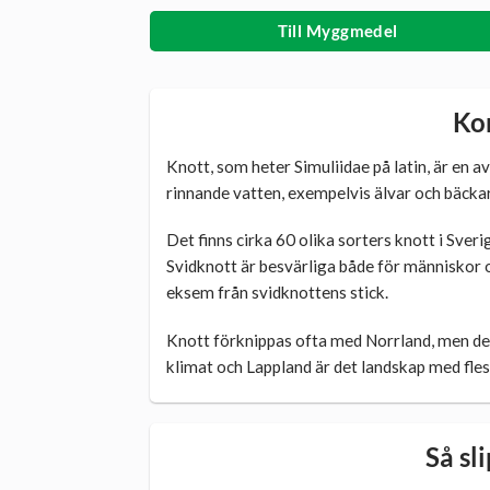
Till Myggmedel
Ko
Knott, som heter Simuliidae på latin, är en av
rinnande vatten, exempelvis älvar och bäckar
Det finns cirka 60 olika sorters knott i Sve
Svidknott är besvärliga både för människor o
eksem från svidknottens stick.
Knott förknippas ofta med Norrland, men de f
klimat och Lappland är det landskap med fles
Så sl