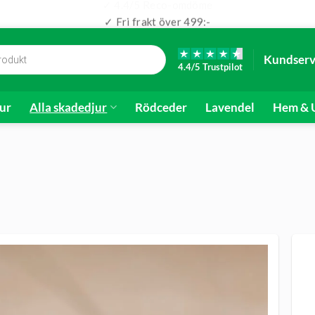
✓ Fri frakt över 499:-
Kundserv
4.4/5 Trustpilot
ur
Alla skadedjur
Rödceder
Lavendel
Hem & U