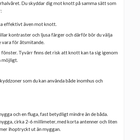
rhalvåret. Du skyddar dig mot knott på samma sätt som
:
ara effektivt även mot knott.
llar kontraster och ljusa färger och därför bör du välja
te vara för åtsmitande.
 fönster. Tyvärr finns det risk att knott kan ta sig igenom
m möjligt.
a skyddzoner som du kan använda både inomhus och
gga och en fluga, fast betydligt mindre än de båda.
ygga, cirka 2-6 millimeter, med korta antenner och liten
 mer ihoptryckt ut än myggan.