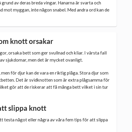
å grund av deras breda vingar. Hanarna är svarta och
lnad mot myggan, inte någon snabel. Med andra ord kan de
om knott orsakar
r, orsaka bett som ger svullnad och kliar. I värsta fall
g av sjukdomar, men det är mycket ovanligt.
men för djur kan de vara en riktig plåga. Stora djur som
knottbetten. Det är svidknotten som är extra plågsamma för
ket gör att de riskerar att få många bett vilket i sin tur
att slippa knott
t testa något eller några av våra fem tips för att slippa