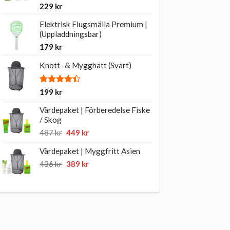
Betygsatt
5
229
kr
4.60
av 5
baserat på
Elektrisk Flugsmälla Premium |
kundrecensioner
(Uppladdningsbar)
179
kr
Knott- & Mygghatt (Svart)
Betygsatt
5
199
kr
4.40
av 5
baserat på
Värdepaket | Förberedelse Fiske
kundrecensioner
/ Skog
Det
Det
487
kr
449
kr
ursprungliga
nuvarande
Värdepaket | Myggfritt Asien
priset
priset
var:
är:
Det
Det
436
kr
389
kr
487 kr.
449 kr.
ursprungliga
nuvarande
priset
priset
var:
är:
436 kr.
389 kr.