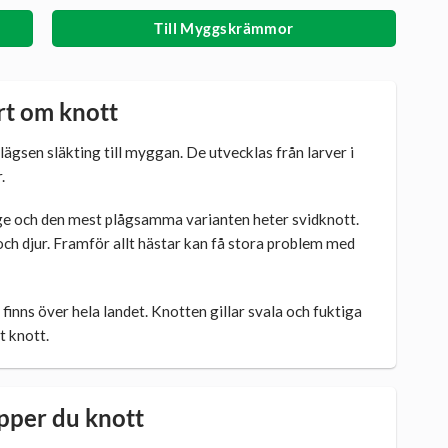
Till Myggskrämmor
rt om knott
lägsen släkting till myggan. De utvecklas från larver i
.
rige och den mest plågsamma varianten heter svidknott.
ch djur. Framför allt hästar kan få stora problem med
inns över hela landet. Knotten gillar svala och fuktiga
t knott.
ipper du knott