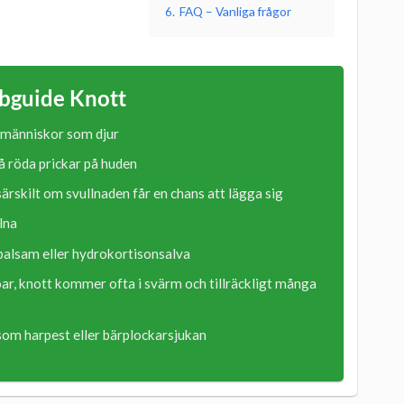
6.
FAQ – Vanliga frågor
bguide Knott
 människor som djur
å röda prickar på huden
ärskilt om svullnaden får en chans att lägga sig
lna
lbalsam eller hydrokortisonsalva
ar, knott kommer ofta i svärm och tillräckligt många
som harpest eller bärplockarsjukan