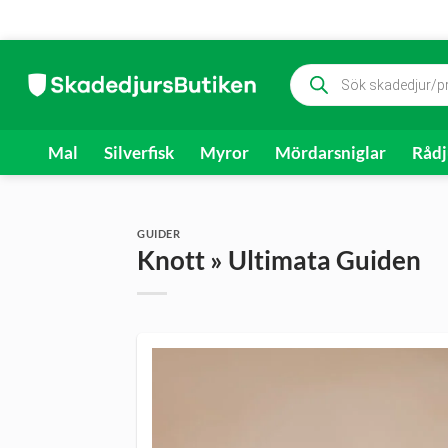
Skip
Produktsökning
to
content
Mal
Silverfisk
Myror
Mördarsniglar
Rådj
GUIDER
Knott » Ultimata Guiden