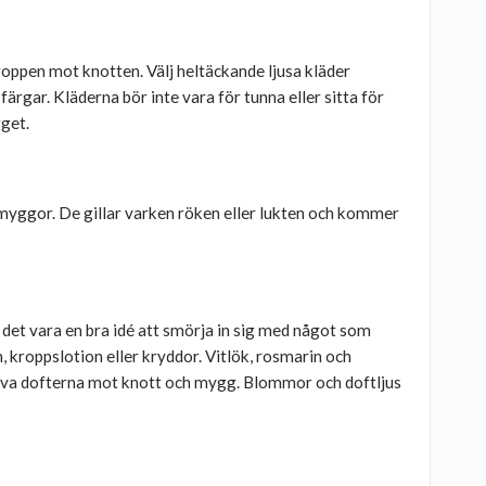
roppen mot knotten. Välj heltäckande ljusa kläder
gar. Kläderna bör inte vara för tunna eller sitta för
get.
 myggor. De gillar varken röken eller lukten och kommer
 det vara en bra idé att smörja in sig med något som
 kroppslotion eller kryddor. Vitlök, rosmarin och
tiva dofterna mot knott och mygg. Blommor och doftljus