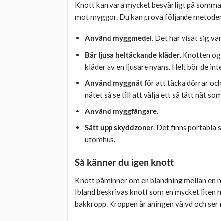
Knott kan vara mycket besvärligt på somma
mot myggor. Du kan prova följande metoder
Använd myggmedel
. Det har visat sig v
Bär ljusa heltäckande kläder
. Knotten ogi
kläder av en ljusare nyans. Helt bör de in
Använd myggnät
för att täcka dörrar och
nätet så se till att välja ett så tätt nät so
Använd myggfångare
.
Sätt upp skyddzoner
. Det finns portabl
utomhus.
Så känner du igen knott
Knott påminner om en blandning mellan en my
Ibland beskrivas knott som en mycket liten m
bakkropp. Kroppen är aningen välvd och ser