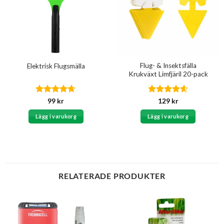
Flug- & Insektsfälla
Elektrisk Flugsmälla
Krukväxt Limfjäril 20-pack
Betygsatt
Betygsatt
99
kr
129
kr
4.6
av 5
4.6
av 5
Lägg i varukorg
Lägg i varukorg
RELATERADE PRODUKTER