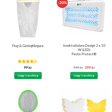
-20%
Insektsdödare Design 2 x 10
Flug & Getingfångare
W (LED)
Pestis Protect®
Betygsatt
Det
Det
99
kr
499
kr
399
kr
ursprungliga
nuvarande
4.29
av 5
priset
priset
Lägg i varukorg
Lägg i varukorg
var:
är:
499 kr.
399 kr.