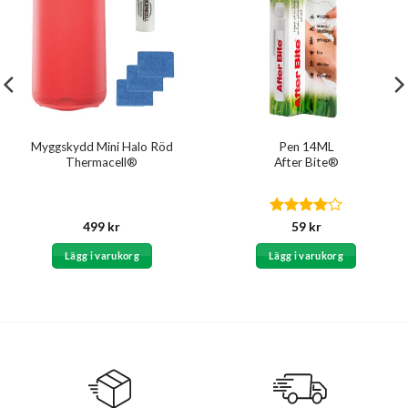
Myggskydd Mini Halo Röd
Pen 14ML
Thermacell®
After Bite®
Betygsatt
499
kr
59
kr
4
av 5
Lägg i varukorg
Lägg i varukorg