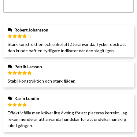
Robert Johansson
Betygsatt
Stark konstruktion och enkel att återanvända. Tycker dock att
4
av 5
den kunde haft en tydligare indikator när den slagit igen.
Patrik Larsson
Betygsatt
Stabil konstruktion och stark fjäder.
5
av 5
Karin Lundin
Betygsatt
Effektiv fälla men kräver lite övning för att placeras korrekt. Jag
4
av 5
rekommenderar att använda handskar för att undvika mänsklig
lukt i gången.