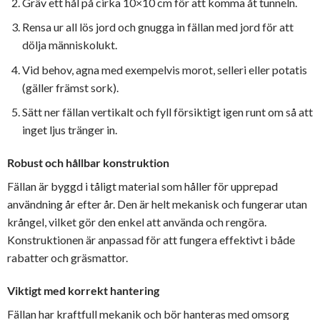
Gräv ett hål på cirka 10×10 cm för att komma åt tunneln.
Rensa ur all lös jord och gnugga in fällan med jord för att
dölja människolukt.
Vid behov, agna med exempelvis morot, selleri eller potatis
(gäller främst sork).
Sätt ner fällan vertikalt och fyll försiktigt igen runt om så att
inget ljus tränger in.
Robust och hållbar konstruktion
Fällan är byggd i tåligt material som håller för upprepad
användning år efter år. Den är helt mekanisk och fungerar utan
krångel, vilket gör den enkel att använda och rengöra.
Konstruktionen är anpassad för att fungera effektivt i både
rabatter och gräsmattor.
Viktigt med korrekt hantering
Fällan har kraftfull mekanik och bör hanteras med omsorg