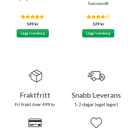
Swissinno®
Betygsatt
Betygsatt
149
kr
129
kr
4.67
av 5
4.25
av 5
Lägg i varukorg
Lägg i varukorg
Fraktfritt
Snabb Leverans
Fri frakt över 499 kr
1-2 dagar (eget lager)