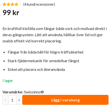
(
4
kundrecensioner)
Betygsatt
4
99
kr
4
av 5
baserat
på
kundrecensioner
En kraftfull klofälla som fångar både sork och mullvad direkt i
deras gångsystem. Lätt att använda, hållbar över tid och ger
snabb effekt vid korrekt placering.
Fångar från båda håll för högre träffsäkerhet
Stark fjädermekanik för omedelbar fångst
Enkel att placera och återanvända
I lager
Varumärke:
Swissinno®
SuperCat Klofälla Sork- & Mullvadsfälla | Swissinno® mängd
Lägg i varukorg