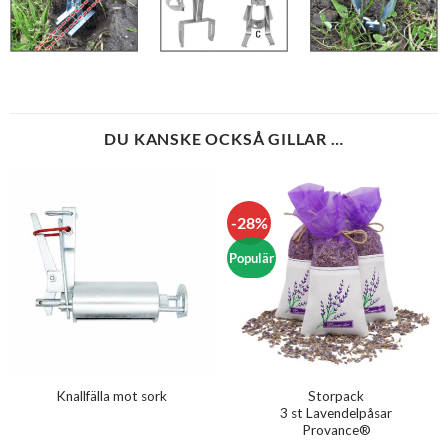
DU KANSKE OCKSÅ GILLAR …
-28%
Populär
Storpack
Knallfälla mot sork
3 st Lavendelpåsar
Provance®