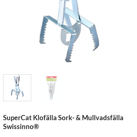
SuperCat Klofälla Sork- & Mullvadsfälla
Swissinno®