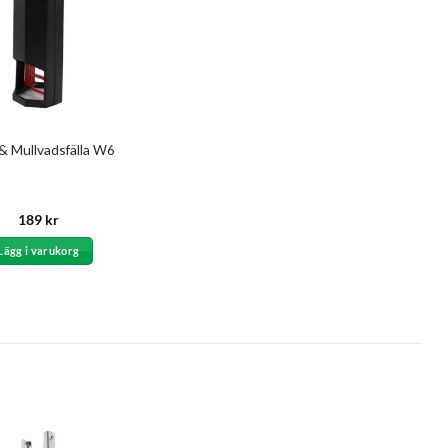
 & Mullvadsfälla W6
189
kr
Lägg i varukorg