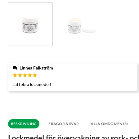
Linnea Falkström
Betygsatt
Jättebra lockmedel!
5
av 5
BESKRIVNING
FRÅGOR & SVAR
ALLA OMDÖMEN (3)
Lockmedel för övervakning av sork- oc