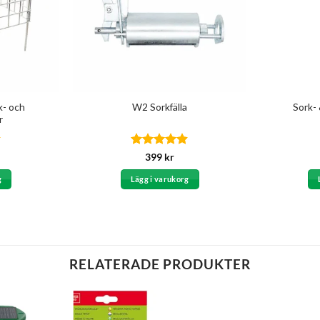
k- och
W2 Sorkfälla
Sork-
r
Betygsatt
399
kr
4.86
av 5
g
Lägg i varukorg
RELATERADE PRODUKTER