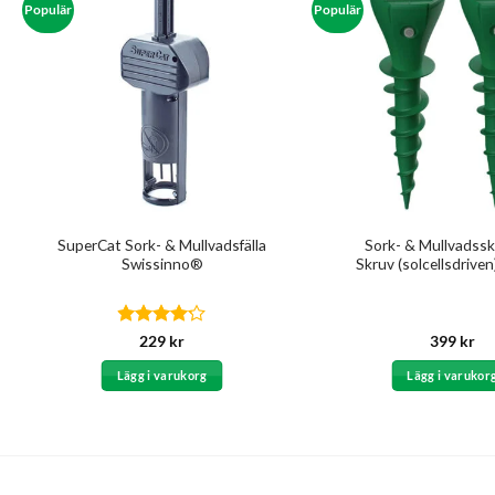
Populär
Populär
SuperCat Sork- & Mullvadsfälla
Sork- & Mullvadss
Swissinno®
Skruv (solcellsdrive
Betygsatt
229
kr
399
kr
4.17
av 5
Lägg i varukorg
Lägg i varukor