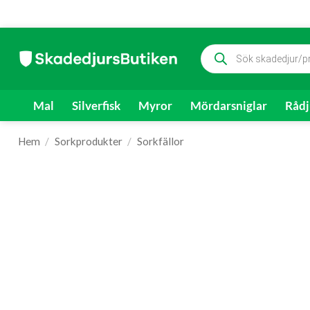
Skip
Produktsökning
to
content
Mal
Silverfisk
Myror
Mördarsniglar
Rådj
Hem
/
Sorkprodukter
/
Sorkfällor