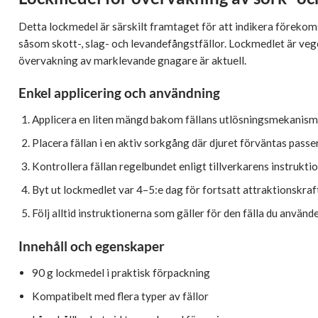
Detta lockmedel är särskilt framtaget för att indikera förekom
såsom skott-, slag- och levandefångstfällor. Lockmedlet är vege
övervakning av marklevande gnagare är aktuell.
Enkel applicering och användning
Applicera en liten mängd bakom fällans utlösningsmekanis
Placera fällan i en aktiv sorkgång där djuret förväntas passe
Kontrollera fällan regelbundet enligt tillverkarens instrukti
Byt ut lockmedlet var 4–5:e dag för fortsatt attraktionskraf
Följ alltid instruktionerna som gäller för den fälla du använd
Innehåll och egenskaper
90 g lockmedel i praktisk förpackning
Kompatibelt med flera typer av fällor