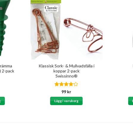
krämma
Klassisk Sork- & Mullvadsfälla i
n) 2-pack
koppar 2-pack
Swissinno®
Betygsatt
99
kr
4.13
av
5
g
Lägg i varukorg