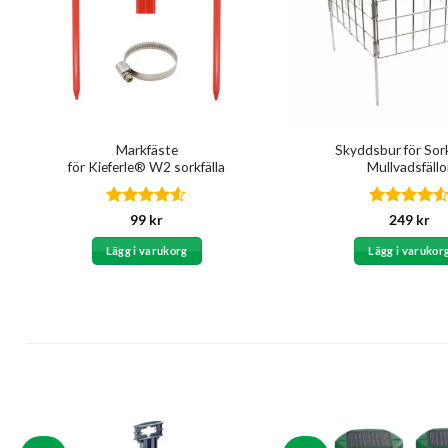
Markfäste
Skyddsbur för Sor
för Kieferle® W2 sorkfälla
Mullvadsfällo
Betygsatt
Betygsatt
99
kr
249
kr
4.5
av 5
4.5
av 5
Lägg i varukorg
Lägg i varukor