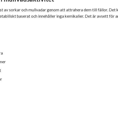
st av sorkar och mullvadar genom att attrahera dem till fällor. Det
tabiliskt baserat och innehåller inga kemikalier. Det är avsett för 
m
ra
oner
t
er