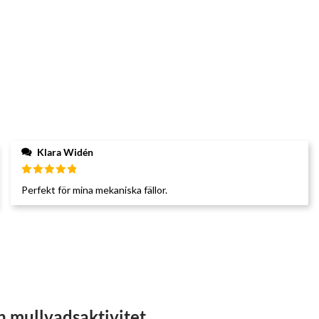
Klara Widén
Betygsatt
Perfekt för mina mekaniska fällor.
5
av 5
h mullvadsaktivitet