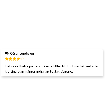
César Lundgren
Betygsatt
En bra indikator på var sorkarna håller till. Lockmedlet verkade
4
av 5
kraftigare än många andra jag testat tidigare.