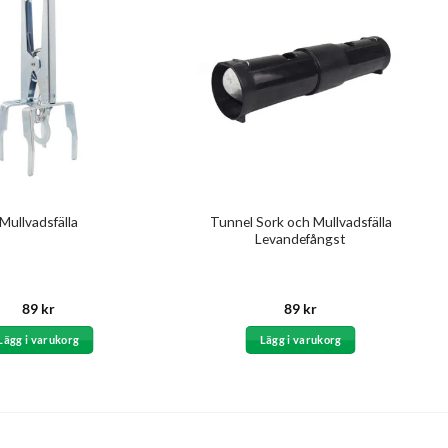
Tunnel Sork och Mullvadsfälla
Mullvadsfälla
Levandefångst
89
kr
89
kr
Lägg i varukorg
Lägg i varukorg