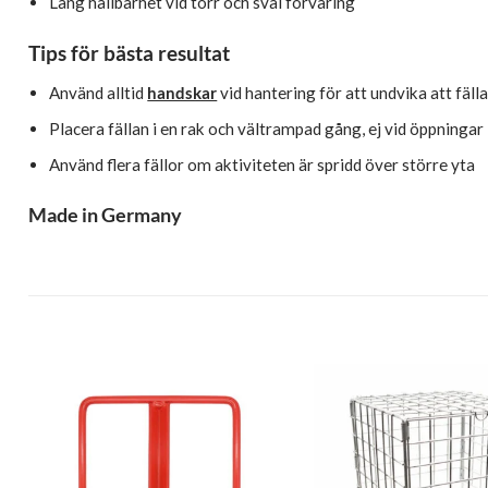
Lång hållbarhet vid torr och sval förvaring
Tips för bästa resultat
Använd alltid
handskar
vid hantering för att undvika att fäll
Placera fällan i en rak och vältrampad gång, ej vid öppningar
Använd flera fällor om aktiviteten är spridd över större yta
Made in Germany