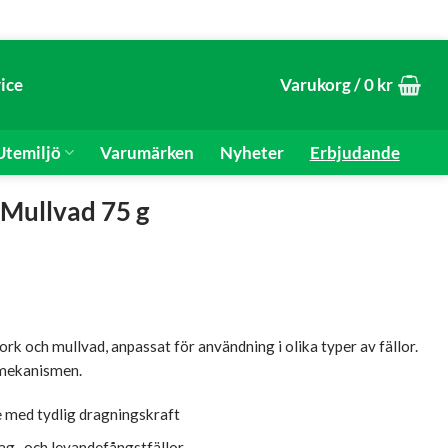
ice
Varukorg /
0
kr
temiljö
Varumärken
Nyheter
Erbjudande
Mullvad 75 g
k och mullvad, anpassat för användning i olika typer av fällor.
smekanismen.
e med tydlig dragningskraft
slag- och levandefångstfällor