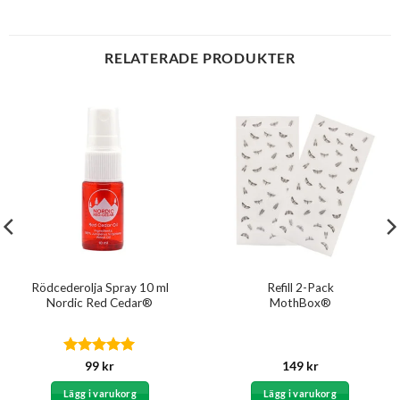
RELATERADE PRODUKTER
Rödcederolja Spray 10 ml
Refill 2-Pack
Nordic Red Cedar®
MothBox®
Betygsatt
5
99
kr
149
kr
av 5
Lägg i varukorg
Lägg i varukorg