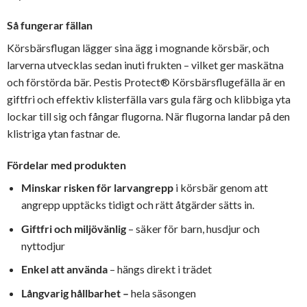
Så fungerar fällan
Körsbärsflugan lägger sina ägg i mognande körsbär, och
larverna utvecklas sedan inuti frukten – vilket ger maskätna
och förstörda bär. Pestis Protect® Körsbärsflugefälla är en
giftfri och effektiv klisterfälla vars gula färg och klibbiga yta
lockar till sig och fångar flugorna. När flugorna landar på den
klistriga ytan fastnar de.
Fördelar med produkten
Minskar risken för larvangrepp
i körsbär genom att
angrepp upptäcks tidigt och rätt åtgärder sätts in.
Giftfri och miljövänlig
– säker för barn, husdjur och
nyttodjur
Enkel att använda
– hängs direkt i trädet
Långvarig hållbarhet –
hela säsongen