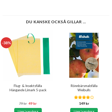
DU KANSKE OCKSÅ GILLAR …
-38%
Flug- & Insektsfälla
Rönnbärsmalsfälla
Hängande Limark 5-pack
Weibulls
Det
Det
Betygsatt
79
kr
49
kr
149
kr
ursprungliga
nuvarande
4
av 5
priset
priset
Lägg i varukorg
Lägg i varukorg