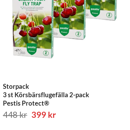
Storpack
3 st Körsbärsflugefälla 2-pack
Pestis Protect®
Det
Det
448
kr
399
kr
ursprungliga
nuvarande