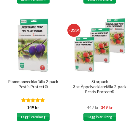
var:
är:
79 kr.
49 kr.
-22%
Plommonvecklarfälla 2-pack
Storpack
Pestis Protect®
3 st Äppelvecklarefälla 2-pack
Pestis Protect®
Betygsatt
Det
Det
149
kr
447
kr
349
kr
ursprungliga
nuvarande
4.67
av 5
priset
priset
Lägg i varukorg
Lägg i varukorg
var:
är:
447 kr.
349 kr.