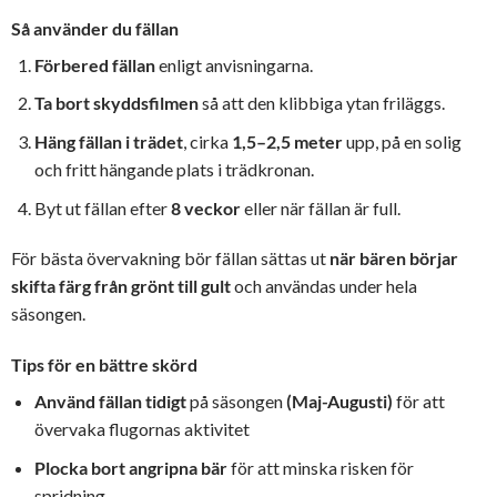
Så använder du fällan
Förbered fällan
enligt anvisningarna.
Ta bort skyddsfilmen
så att den klibbiga ytan friläggs.
Häng fällan i trädet
, cirka
1,5–2,5 meter
upp, på en solig
och fritt hängande plats i trädkronan.
Byt ut fällan efter
8 veckor
eller när fällan är full.
För bästa övervakning bör fällan sättas ut
när bären börjar
skifta färg från grönt till gult
och användas under hela
säsongen.
Tips för en bättre skörd
Använd fällan tidigt
på säsongen
(Maj-Augusti)
för att
övervaka flugornas aktivitet
Plocka bort angripna bär
för att minska risken för
spridning