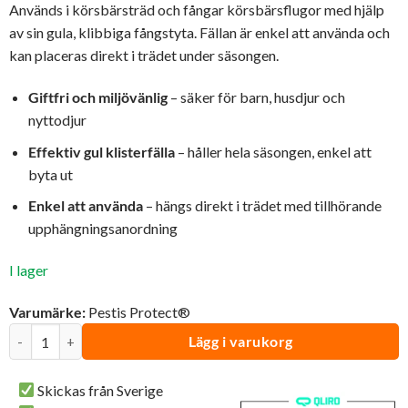
priset
priset
Används i körsbärsträd och fångar körsbärsflugor med hjälp
var:
är:
av sin gula, klibbiga fångstyta. Fällan är enkel att använda och
448 kr.
399 kr.
kan placeras direkt i trädet under säsongen.
Giftfri och miljövänlig
– säker för barn, husdjur och
nyttodjur
Effektiv gul klisterfälla
– håller hela säsongen, enkel att
byta ut
Enkel att använda
– hängs direkt i trädet med tillhörande
upphängningsanordning
I lager
Varumärke:
Pestis Protect®
Storpack | 3 st Körsbärsflugefälla 2-pack | Pestis Protect® mängd
Lägg i varukorg
Skickas från Sverige