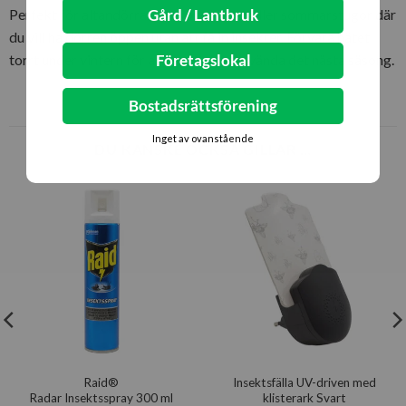
Perfekt för altandörrar, balkongdörrar eller sommarstugor där
Gård / Lantbruk
du vill ha dörren öppen utan att få in insekter. Förvara nätet
torrt under vintern för att kunna återanvända det nästa säsong.
Företagslokal
Bostadsrättsförening
Inget av ovanstående
DU KANSKE OCKSÅ GILLAR …
Raid®
Insektsfälla UV-driven med
Radar Insektsspray 300 ml
klisterark Svart