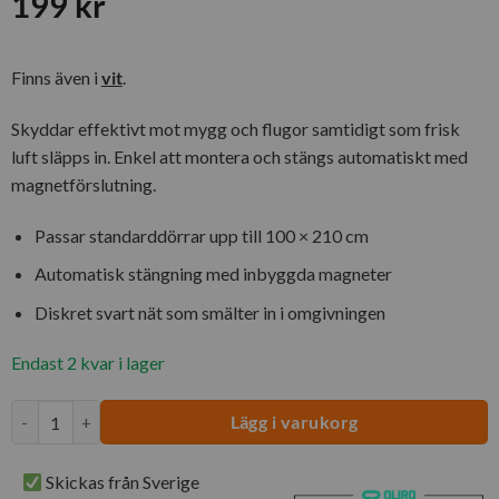
199
kr
Finns även i
vit
.
Skyddar effektivt mot mygg och flugor samtidigt som frisk
luft släpps in. Enkel att montera och stängs automatiskt med
magnetförslutning.
Passar standarddörrar upp till 100 × 210 cm
Automatisk stängning med inbyggda magneter
Diskret svart nät som smälter in i omgivningen
Endast 2 kvar i lager
Mygg- Insektsnät Dörr Magnetförslutning Svart 100x210 cm mängd
Lägg i varukorg
Skickas från Sverige