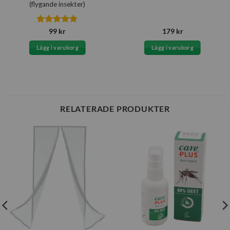
(flygande insekter)
Betygsatt
99
kr
179
kr
4.83
av 5
Lägg i varukorg
Lägg i varukorg
RELATERADE PRODUKTER