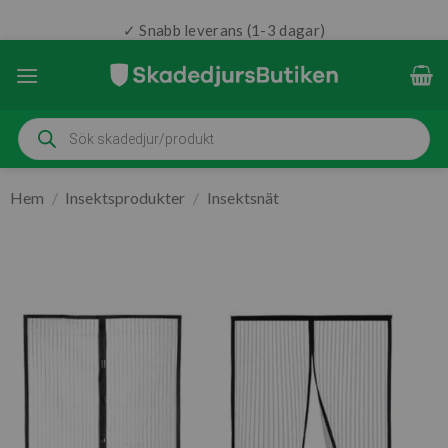
✓ Snabb leverans (1-3 dagar)
Skip
to
content
Produktsökning
Hem
/
Insektsprodukter
/
Insektsnät