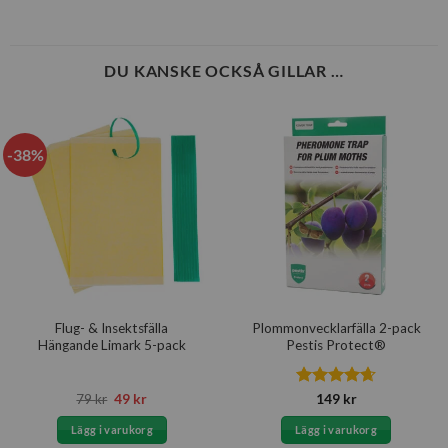
DU KANSKE OCKSÅ GILLAR …
-38%
Flug- & Insektsfälla
Plommonvecklarfälla 2-pack
Hängande Limark 5-pack
Pestis Protect®
Det
Det
Betygsatt
79
kr
49
kr
149
kr
ursprungliga
nuvarande
4.67
av 5
priset
priset
Lägg i varukorg
Lägg i varukorg
var:
är: