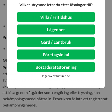
Körsbärsflugan övervintrar
som puppor i jorden under
Vilket utrymme letar du efter lösningar till?
trädet. Genom att kratta upp fallfrukt och nedfallna bär
Villa / Fritidshus
minskar du antalet puppor som kläcks nästa säsong.
Använd även
Pestis Protect® Limring 5 m
Lägenhet
Produkten innehåller:
Gård / Lantbruk
2 st fällor som kan hängas i träd med klibbig fångstyta.
Företagslokal
Made in EU
Bostadsrättsförening
Produktklass:
Fällan är särskilt utformad för att effektivt
attrahera skadedjur och snabbt avslöja angrepp. Klisterfälla
Inget av ovanstående
avsedd för att identifiera och övervaka förekomsten av
skadedjur. Om ett större angrepp upptäcks, och det inte går
att lösa genom åtgärder som rengöring eller frysning, kan
bekämpningsmedel sättas in. Produkten är inte ett registrerat
bekämpningsmedel.