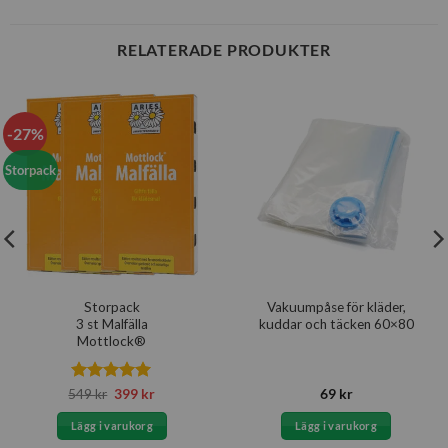
RELATERADE PRODUKTER
-27%
Storpack
Storpack
Vakuumpåse för kläder,
3 st Malfälla
kuddar och täcken 60×80
Mottlock®
Betygsatt
Det
Det
549
kr
399
kr
69
kr
ursprungliga
nuvarande
4.89
av 5
priset
priset
Lägg i varukorg
Lägg i varukorg
var:
är:
549 kr.
399 kr.