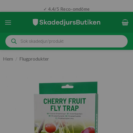
✓ 4.4/5 Reco-omdöme
Skip
to
content
Produktsökning
Hem
/
Flugprodukter