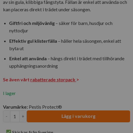
av sin gula, klibbiga fångstyta. Fällan är enkel att använda och
kan placeras direkt i trädet under säsongen.
Giftfri och miljövänlig
– säker för barn, husdjur och
nyttodjur
Effektiv gul klisterfälla
– håller hela säsongen, enkel att
byta ut
Enkel att använda
– hängs direkt i trädet med tillhörande
upphängningsanordning
Se även vårt
rabatterade storpack
>
I lager
Varumärke:
Pestis Protect®
Körsbärsflugefälla 2-pack | Pestis Protect® mängd
Lägg i varukorg
Skickas från Sverige