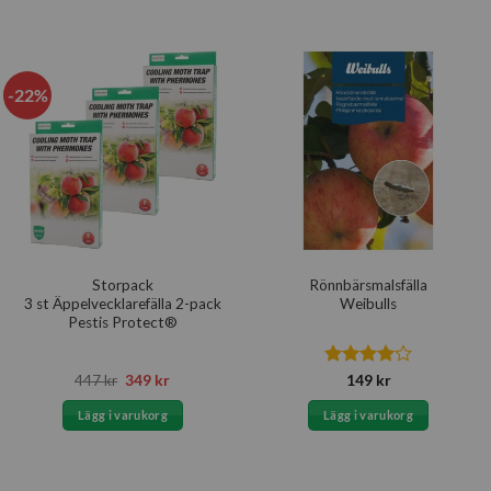
79 kr.
49 kr.
-22%
Storpack
Rönnbärsmalsfälla
3 st Äppelvecklarefälla 2-pack
Weibulls
Pestis Protect®
Det
Det
Betygsatt
447
kr
349
kr
149
kr
ursprungliga
nuvarande
4
av 5
priset
priset
Lägg i varukorg
Lägg i varukorg
var:
är:
447 kr.
349 kr.