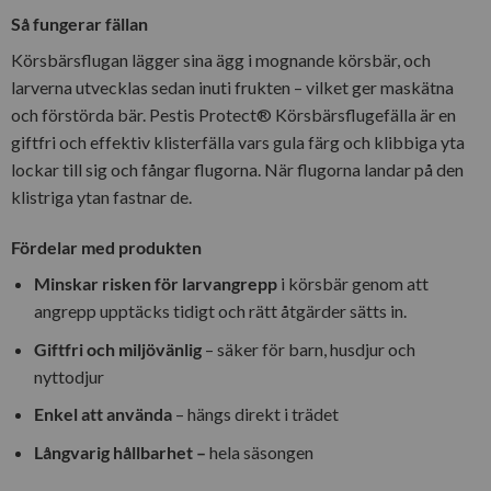
Så fungerar fällan
Körsbärsflugan lägger sina ägg i mognande körsbär, och
larverna utvecklas sedan inuti frukten – vilket ger maskätna
och förstörda bär. Pestis Protect® Körsbärsflugefälla är en
giftfri och effektiv klisterfälla vars gula färg och klibbiga yta
lockar till sig och fångar flugorna. När flugorna landar på den
klistriga ytan fastnar de.
Fördelar med produkten
Minskar risken för larvangrepp
i körsbär genom att
angrepp upptäcks tidigt och rätt åtgärder sätts in.
Giftfri och miljövänlig
– säker för barn, husdjur och
nyttodjur
Enkel att använda
– hängs direkt i trädet
Långvarig hållbarhet –
hela säsongen