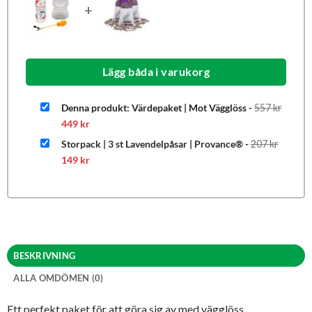
+
Lägg båda i varukorg
Denna produkt: Värdepaket | Mot Vägglöss
-
557
kr
Det
Det
449
kr
ursprungliga
nuvarande
priset
priset
Det
Storpack | 3 st Lavendelpåsar | Provance®
-
207
kr
var:
är:
urspru
Det
557 kr.
449 kr.
priset
149
kr
nuvarande
var:
priset
207 kr.
är:
149 kr.
BESKRIVNING
ALLA OMDÖMEN (0)
Ett perfekt paket för att göra sig av med vägglöss.