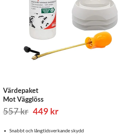
Värdepaket
Mot Vägglöss
Det
Det
557
kr
449
kr
ursprungliga
nuvarande
priset
priset
Snabbt och långtidsverkande skydd