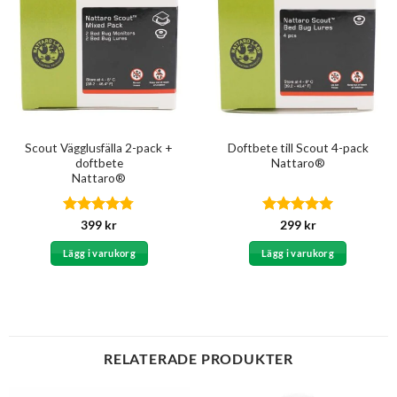
Scout Vägglusfälla 2-pack +
Doftbete till Scout 4-pack
doftbete
Nattaro®
Nattaro®
Betygsatt
Betygsatt
5
399
kr
299
kr
4.75
av 5
av 5
Lägg i varukorg
Lägg i varukorg
RELATERADE PRODUKTER