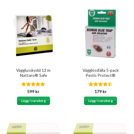
Vägglusskydd 12 m
Vägglössfälla 5-pack
Nattaro® Safe
Pestis Protect®
Betygsatt
Betygsatt
599
kr
179
kr
4.67
av 5
4.5
av 5
Lägg i varukorg
Lägg i varukorg