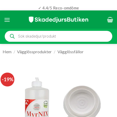
✓ 4.4/5 Reco-omdöme
Skip
to
content
Produktsökning
Hem
/
Vägglössprodukter
/
Vägglössfällor
-19%