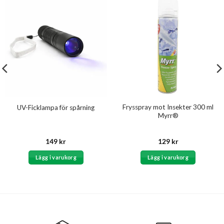
Frysspray mot Insekter 300 ml
UV-Ficklampa för spårning
Myrr®
149
kr
129
kr
Lägg i varukorg
Lägg i varukorg