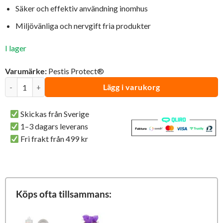
var:
är:
Säker och effektiv användning inomhus
557 kr.
449 kr.
Miljövänliga och nervgift fria produkter
I lager
Varumärke:
Pestis Protect®
Värdepaket | Mot Vägglöss mängd
Lägg i varukorg
Skickas från Sverige
1–3 dagars leverans
Fri frakt från 499 kr
Köps ofta tillsammans: