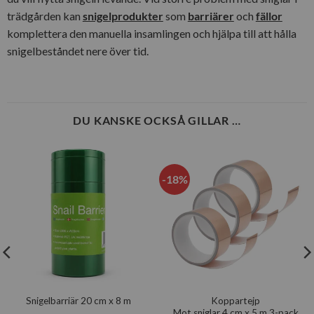
trädgården kan
snigelprodukter
som
barriärer
och
fällor
komplettera den manuella insamlingen och hjälpa till att hålla
snigelbeståndet nere över tid.
DU KANSKE OCKSÅ GILLAR …
-18%
Koppartejp
Snigelbarriär 20 cm x 8 m
Mot sniglar 4 cm x 5 m 3-pack