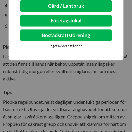
Lyft snigeln och släpp ned den i en hink eller behållare.
Gård / Lantbruk
Fäll ihop tången och kontrollera att inga delar är skadade.
Företagslokal
Rengör tångens greppytor efter varje användning för att
bibehålla funktion.
Bostadsrättsförening
Inget av ovanstående
Placering och användning
Lämplig att förvara i bod, garage eller nära trädgårdslandet så
att den finns till hands när behov uppstår. Insamling sker
enklast tidig morgon eller kväll när sniglarna är som mest
aktiva.
Tips
Plocka regelbundet, helst dagligen under fuktiga perioder, för
bäst effekt. Utnyttja det vridbara tånghuvudet för att komma
åt sniglar i svåråtkomliga lägen. Greppa snigeln om mitten av
kroppen för säkrast grepp och undvik att klämma för hårt om
du vill flytta snigeln levande. Vid större problem med sniglar i