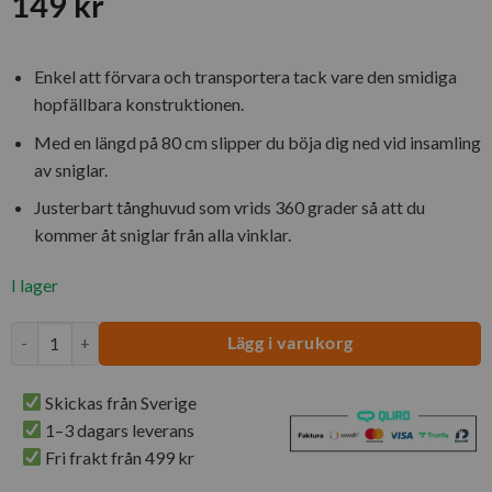
149
kr
Enkel att förvara och transportera tack vare den smidiga
hopfällbara konstruktionen.
Med en längd på 80 cm slipper du böja dig ned vid insamling
av sniglar.
Justerbart tånghuvud som vrids 360 grader så att du
kommer åt sniglar från alla vinklar.
I lager
Snigeltång Plast & Metall | Hopfällbar 80 cm mängd
Lägg i varukorg
Skickas från Sverige
1–3 dagars leverans
Fri frakt från 499 kr