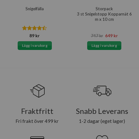
Storpack
Snigelfälla
3 st Snigelstopp Kopparnät 6
m x 10 cm
Betygsatt
Det
Det
89
kr
747
kr
649
kr
ursprungliga
nuvarande
4.43
av 5
priset
priset
Lägg i varukorg
Lägg i varukorg
var:
är:
747 kr.
649 kr.
Fraktfritt
Snabb Leverans
Fri frakt över 499 kr
1-2 dagar (eget lager)