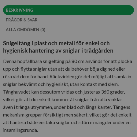
BESKRIVNING
FRÅGOR & SVAR
ALLA OMDÖMEN (0)
Snigeltång i plast och metall för enkel och
hygienisk hantering av sniglar i trädgården
Denna hopfällbara snigeltång på 80 cm används för att plocka
upp och flytta sniglar utan att du behöver böja dig ned eller
röra vid dem för hand. Räckvidden gör det möjligt att samla in
sniglar bekvämt och hygieniskt, utan kontakt med slem.
Tånghuvudet kan dessutom vridas och justeras 360 grader,
vilket gör att du enkelt kommer åt sniglar från alla vinklar –
även i trånga utrymmen, under blad och längs kanter. Tångens
mekanism greppar försiktigt men säkert, vilket gör det enkelt
att hantera både enstaka sniglar och större mängder under en
insamlingsrunda.