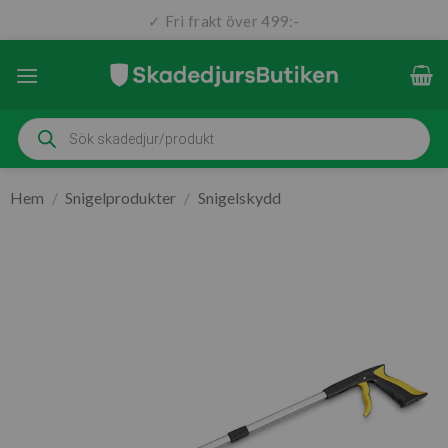
✓ Fri frakt över 499:-
✓ Snabb leverans (1-3 dagar)
Skip
to
content
Produktsökning
Hem
/
Snigelprodukter
/
Snigelskydd