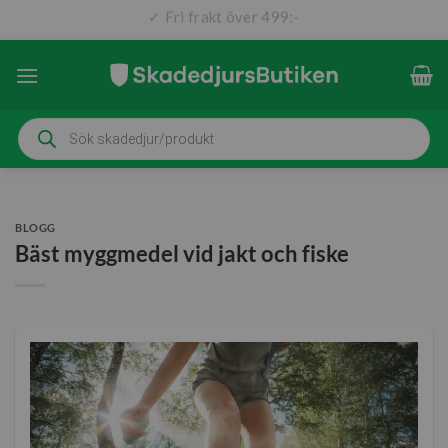
✓ Fri frakt över 499:-
✓ Snabb leverans (1-3 dagar)
Skip
to
content
Produktsökning
BLOGG
Bäst myggmedel vid jakt och fiske