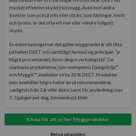
mycket effektivt skydd mot mygg. Även mot andra
insekter som också bits eller sticks, som fästingar, knott
och broms, är det ofta ett mer eller mindre fullgott
skydd.
En enkel tumregel när det gäller myggmedel är att titta
på halten DEET och samtidigt ha med sig principen ”ju
högre procentandel, desto längre verkningstid”. De
starkaste produkterna, som exempelvis Djungelolja™
och MyggA™, innehåller cirka 20 % DEET. Produkter
som innehåller högre halter än så rekommenderas
vanligtvis från 3 år eller äldre, samt för användning max
1-3 gånger per dag, beroende på ålder.
Klicka för att se fler Myggprodukter
Betyg på guiden: