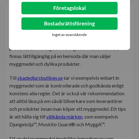
Företagslokal
Att tänka på vid köp av myggmedel
Bostadsrättsförening
Alla myggmedel som är avsedda att användas på
kroppen måste godkännas av Kemikalieinspektionen.
Inget av ovanstående
Det är något som bör framgå tydligt i såväl
produktbeskrivning som i övrig information som bör
finnas lättillgänglig på en hemsida där man säljer
myggmedel och dylika produkter.
Till
skadedjursbutiken.se
tar vi exempelvis enbart in
myggmedel som är kontrollerade och godkända enligt
konstens alla regler. Det är också vår rekommendation
att alltid läsa på om såväl tillverkare som leverantörer
och produkter innan man köper ett myggmedel. Ett tips
är att hålla sig till
välkända märken
, som exempelvis
Djungelolja™, Moskito Guard® och MyggA™.
Då en del myggmedel innehåller ingredienser som