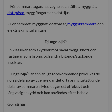
– För sommarstugan, husvagnen och tältet: myggnät,
doftpåsar
, myggfångare och doftljus
– För hemmet: myggnät, doftpåsar,
myggskrämmare
och
elektrisk myggfångare
Djungelolja™
En klassiker som skyddar mot såväl mygg, knott och
fästingar som broms och andra bitande/stickande
insekter.
Djungelolja™ är en vanligt förekommande produkt i de
norra delarna av Sverige där det ofta är myggtätt under
delar av sommaren. Medlet ger ett effektivt och
långvarigt skydd och kan användas efter behov.
Gör så här