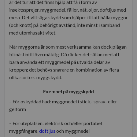
är det tur att det finns hjälp att få i form av
insektssprejer, myggmedel, fällor, nät, oljor, doftljus med
mera. Det vill säga skydd som hjälper till att hålla myggor
(och knott) på behörigt avstånd, inte minst i samband
med utomhusaktivitet.
När myggorna är som mest verksamma kan dock plågan
bli nästintill övermäktig. Då räcker det sällan med att
bara använda ett myggmedel på utvalda delar av
kroppen; det behövs snarare en kombination av flera
olika sorters myggskydd.
Exempel på myggskydd
– För oskyddad hud: myggmedel i stick,- spray- eller
gelform
– För uteplatsen: elektrisk och/eller portabel
myggfångare,
doftljus
och myggmedel