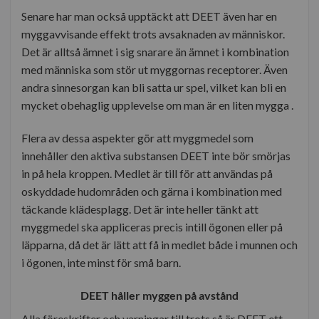
Senare har man också upptäckt att DEET även har en
myggavvisande effekt trots avsaknaden av människor.
Det är alltså ämnet i sig snarare än ämnet i kombination
med människa som stör ut myggornas receptorer. Även
andra sinnesorgan kan bli satta ur spel, vilket kan bli en
mycket obehaglig upplevelse om man är en liten mygga .
Flera av dessa aspekter gör att myggmedel som
innehåller den aktiva substansen DEET inte bör smörjas
in på hela kroppen. Medlet är till för att användas på
oskyddade hudområden och gärna i kombination med
täckande klädesplagg. Det är inte heller tänkt att
myggmedel ska appliceras precis intill ögonen eller på
läpparna, då det är lätt att få in medlet både i munnen och
i ögonen, inte minst för små barn.
DEET håller myggen på avstånd
Alla föreskrifter och varningar till trots så är DEET ett