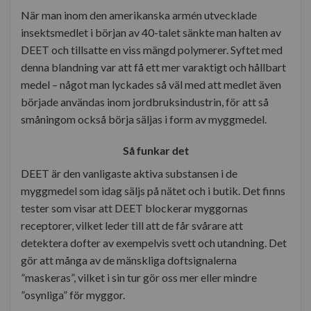
När man inom den amerikanska armén utvecklade
insektsmedlet i början av 40-talet sänkte man halten av
DEET och tillsatte en viss mängd polymerer. Syftet med
denna blandning var att få ett mer varaktigt och hållbart
medel – något man lyckades så väl med att medlet även
började användas inom jordbruksindustrin, för att så
småningom också börja säljas i form av myggmedel.
Så funkar det
DEET är den vanligaste aktiva substansen i de
myggmedel som idag säljs på nätet och i butik. Det finns
tester som visar att DEET blockerar myggornas
receptorer, vilket leder till att de får svårare att
detektera dofter av exempelvis svett och utandning. Det
gör att många av de mänskliga doftsignalerna
”maskeras”, vilket i sin tur gör oss mer eller mindre
”osynliga” för myggor.