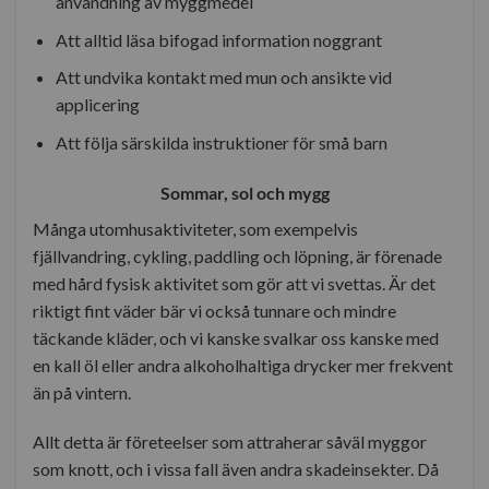
användning av myggmedel
Att alltid läsa bifogad information noggrant
Att undvika kontakt med mun och ansikte vid
applicering
Att följa särskilda instruktioner för små barn
Sommar, sol och mygg
Många utomhusaktiviteter, som exempelvis
fjällvandring, cykling, paddling och löpning, är förenade
med hård fysisk aktivitet som gör att vi svettas. Är det
riktigt fint väder bär vi också tunnare och mindre
täckande kläder, och vi kanske svalkar oss kanske med
en kall öl eller andra alkoholhaltiga drycker mer frekvent
än på vintern.
Allt detta är företeelser som attraherar såväl myggor
som knott, och i vissa fall även andra skadeinsekter. Då