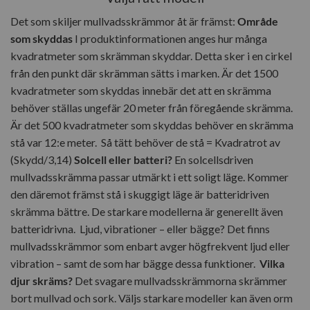
Det som skiljer mullvadsskrämmor åt är främst:
Område
som skyddas
I produktinformationen anges hur många
kvadratmeter som skrämman skyddar. Detta sker i en cirkel
från den punkt där skrämman sätts i marken. Är det 1500
kvadratmeter som skyddas innebär det att en skrämma
behöver ställas ungefär 20 meter från föregående skrämma.
Är det 500 kvadratmeter som skyddas behöver en skrämma
stå var 12:e meter.
Så tätt behöver de stå = Kvadratrot av
(Skydd/3,14)
Solcell eller batteri?
En solcellsdriven
mullvadsskrämma passar utmärkt i ett soligt läge. Kommer
den däremot främst stå i skuggigt läge är batteridriven
skrämma bättre. De starkare modellerna är generellt även
batteridrivna.
Ljud, vibrationer – eller bägge?
Det finns
mullvadsskrämmor som enbart avger högfrekvent ljud eller
vibration – samt de som har bägge dessa funktioner.
Vilka
djur skräms?
Det svagare mullvadsskrämmorna skrämmer
bort mullvad och sork. Väljs starkare modeller kan även orm