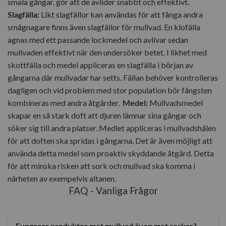
smala gångar, gör att de avlider snabbt och effektivt.
Slagfälla:
Likt slagfällor kan användas för att fånga andra
smågnagare finns även slagfällor för mullvad. En klofälla
agnas med ett passande lockmedel och avlivar sedan
mullvaden effektivt när den undersöker betet. I likhet med
skottfälla och medel appliceras en slagfälla i början av
gångarna där mullvadar har setts. Fällan behöver kontrolleras
dagligen och vid problem med stor population bör fångsten
kombineras med andra åtgärder.
Medel:
Mullvadsmedel
skapar en så stark doft att djuren lämnar sina gångar och
söker sig till andra platser. Medlet appliceras i mullvadshålen
för att doften ska spridas i gångarna. Det är även möjligt att
använda detta medel som proaktiv skyddande åtgärd. Detta
för att minska risken att sork och mullvad ska komma i
närheten av exempelvis altanen.
FAQ - Vanliga Frågor
Fungerar produkter mot mullvad även mot sorkar?