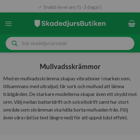
✓ Snabb leverans (1-3 dagar)
Skip
✓ 4.4/5 Reco-omdöme
to
content
Produktsökning
Mullvadsskrämmor
Med en mullvadsskrämma skapas vibrationer i marken som,
tillsammans med ultraljud, får sork och mullvad att lämna
trädgården. De starkare modellerna skapar även ett skydd mot
orm. Välj mellan batteridrift och solcellsdrift samt hur stort
område som skrämman ska hålla borta mullvaden från. Följ
även våra råd (se text längre ned) för att uppnå bäst effekt.