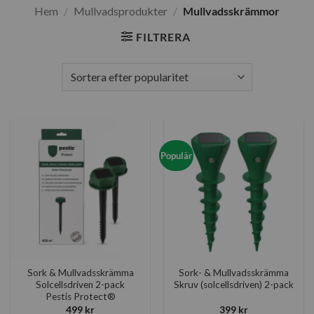
Hem
/
Mullvadsprodukter
/
Mullvadsskrämmor
FILTRERA
Populär
Sork & Mullvadsskrämma
Sork- & Mullvadsskrämma
Solcellsdriven 2-pack
Skruv (solcellsdriven) 2-pack
Pestis Protect®
499
kr
399
kr