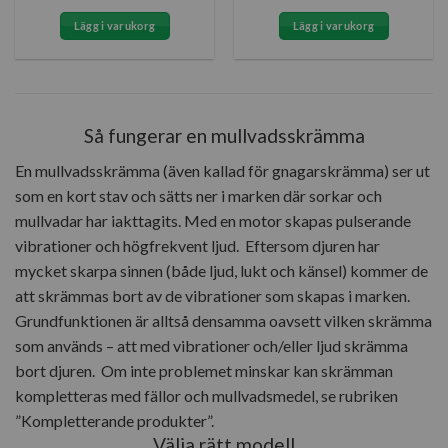
Lägg i varukorg
Lägg i varukorg
Så fungerar en mullvadsskrämma
En mullvadsskrämma (även kallad för gnagarskrämma) ser ut
som en kort stav och sätts ner i marken där sorkar och
mullvadar har iakttagits. Med en motor skapas pulserande
vibrationer och högfrekvent ljud.
Eftersom djuren har
mycket skarpa sinnen (både ljud, lukt och känsel) kommer de
att skrämmas bort av de vibrationer som skapas i marken.
Grundfunktionen är alltså densamma oavsett vilken skrämma
som används – att med vibrationer och/eller ljud skrämma
bort djuren.
Om inte problemet minskar kan skrämman
kompletteras med fällor och mullvadsmedel, se rubriken
”Kompletterande produkter”.
Välja rätt modell