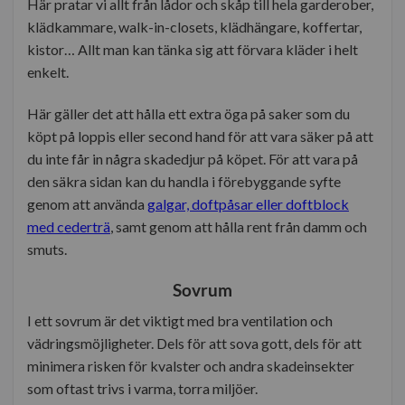
Här pratar vi allt från lådor och skåp till hela garderober,
klädkammare, walk-in-closets, klädhängare, koffertar,
kistor… Allt man kan tänka sig att förvara kläder i helt
enkelt.
Här gäller det att hålla ett extra öga på saker som du
köpt på loppis eller second hand för att vara säker på att
du inte får in några skadedjur på köpet. För att vara på
den säkra sidan kan du handla i förebyggande syfte
genom att använda
galgar, doftpåsar eller doftblock
med cederträ
, samt genom att hålla rent från damm och
smuts.
Sovrum
I ett sovrum är det viktigt med bra ventilation och
vädringsmöjligheter. Dels för att sova gott, dels för att
minimera risken för kvalster och andra skadeinsekter
som oftast trivs i varma, torra miljöer.