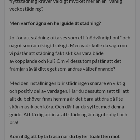
flyttstädning kräver väldigt mycket mer än en ”vanlig
veckostädning”.
Men varför ägna en hel guide åt städning?
Jo, för att städning ofta ses som ett ”nödvändigt ont” och
något som är riktigt tråkigt. Men vad skulle du säga om
vi påstår att städning faktiskt kan vara både
avkopplande och kul? Om vi dessutom påstår att det
främjar såväl ditt eget som andras välbefinnande?
Med den inställningen blir städningen snarare en viktig
och positiv del av vardagen. Har du dessutom sett till att
allt du behöver finns hemma är det bara att dra på lite
skön musik och köra. Och där har du syftet med denna
guide: Att få dig att inse att städning är något roligt och
bra!
Kom ihåg att byta trasa när du byter toaletten mot