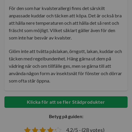
För den som har kvalsterallergi finns det särskilt
anpassade kuddar och täcken att köpa. Det är också bra
att hålla nere temperaturen och att hålla det så rent och
fräscht som möjligt. Vilket såklart gäller även för den
som inte har besvär av kvalster.
Glöm inte att tvätta påslakan, örngott, lakan, kuddar och
täcken med regelbundenhet. Häng gärna ut dem på
vädring när och om tillfälle ges, men se gärna till att
använda någon form av insektsnät för fönster och dörrar
som ofta står öppna.
Klicka för att se fler Städprodukter
Betyg på guiden:
4.2/5 - (28 votes)