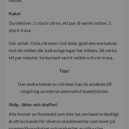
vatten.
Kakel
Du behöver: 1 styck citron, ett par dl varmt vatten, 1
styck trasa.
Gör så här: Dela citronen i två delar, gnid den ena halvan
mot de ställen där kalkavlagringar har bildats, låt verka
ett par minuter, torka med varmt vatten och ren trasa.
Tips!
Den andra halvan av citronen kan du använda till
rengöring av mikron alternativt toalettstolen.
Skåp , lådor och skafferi
Alla former av livsmedel som inte tas om hand ordentligt
är ett lockande för diverse skadeinsekter som lever på
spannmålsprodukter och matrester av olika slag.