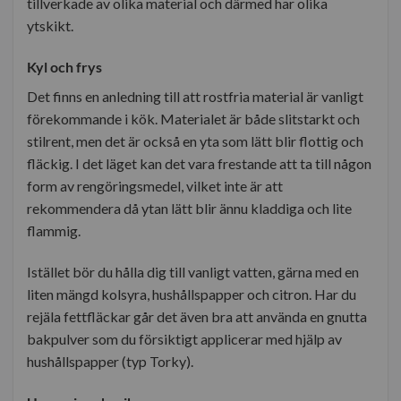
tillverkade av olika material och därmed har olika
ytskikt.
Kyl och frys
Det finns en anledning till att rostfria material är vanligt
förekommande i kök. Materialet är både slitstarkt och
stilrent, men det är också en yta som lätt blir flottig och
fläckig. I det läget kan det vara frestande att ta till någon
form av rengöringsmedel, vilket inte är att
rekommendera då ytan lätt blir ännu kladdiga och lite
flammig.
Istället bör du hålla dig till vanligt vatten, gärna med en
liten mängd kolsyra, hushållspapper och citron. Har du
rejäla fettfläckar går det även bra att använda en gnutta
bakpulver som du försiktigt applicerar med hjälp av
hushållspapper (typ Torky).