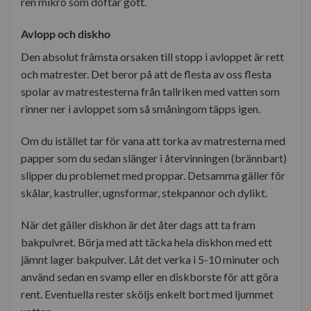
ren mikro som doftar gott.
Avlopp och diskho
Den absolut främsta orsaken till stopp i avloppet är rett
och matrester. Det beror på att de flesta av oss flesta
spolar av matrestesterna från tallriken med vatten som
rinner ner i avloppet som så småningom täpps igen.
Om du istället tar för vana att torka av matresterna med
papper som du sedan slänger i återvinningen (brännbart)
slipper du problemet med proppar. Detsamma gäller för
skålar, kastruller, ugnsformar, stekpannor och dylikt.
När det gäller diskhon är det åter dags att ta fram
bakpulvret. Börja med att täcka hela diskhon med ett
jämnt lager bakpulver. Låt det verka i 5-10 minuter och
använd sedan en svamp eller en diskborste för att göra
rent. Eventuella rester sköljs enkelt bort med ljummet