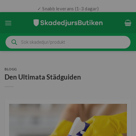
✓ Snabb leverans (1-3 dagar)
✓ 4.4/5 Reco-omdöme
Skip
to
content
Produktsökning
BLOGG
Den Ultimata Städguiden