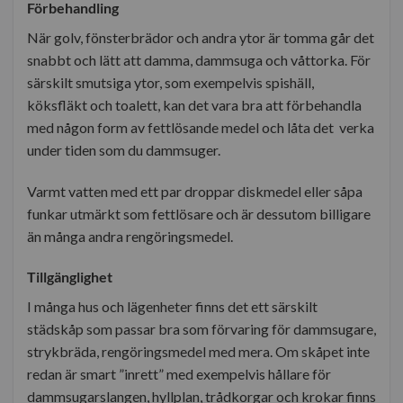
Förbehandling
När golv, fönsterbrädor och andra ytor är tomma går det
snabbt och lätt att damma, dammsuga och våttorka. För
särskilt smutsiga ytor, som exempelvis spishäll,
köksfläkt och toalett, kan det vara bra att förbehandla
med någon form av fettlösande medel och låta det verka
under tiden som du dammsuger.
Varmt vatten med ett par droppar diskmedel eller såpa
funkar utmärkt som fettlösare och är dessutom billigare
än många andra rengöringsmedel.
Tillgänglighet
I många hus och lägenheter finns det ett särskilt
städskåp som passar bra som förvaring för dammsugare,
strykbräda, rengöringsmedel med mera. Om skåpet inte
redan är smart ”inrett” med exempelvis hållare för
dammsugarslangen, hyllplan, trådkorgar och krokar finns