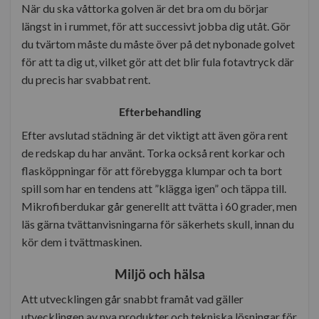
När du ska våttorka golven är det bra om du börjar
längst in i rummet, för att successivt jobba dig utåt. Gör
du tvärtom måste du måste över på det nybonade golvet
för att ta dig ut, vilket gör att det blir fula fotavtryck där
du precis har svabbat rent.
Efterbehandling
Efter avslutad städning är det viktigt att även göra rent
de redskap du har använt. Torka också rent korkar och
flasköppningar för att förebygga klumpar och ta bort
spill som har en tendens att ”klägga igen” och täppa till.
Mikrofiberdukar går generellt att tvätta i 60 grader, men
läs gärna tvättanvisningarna för säkerhets skull, innan du
kör dem i tvättmaskinen.
Miljö och hälsa
Att utvecklingen går snabbt framåt vad gäller
utvecklingen av nya produkter och tekniska lösningar för