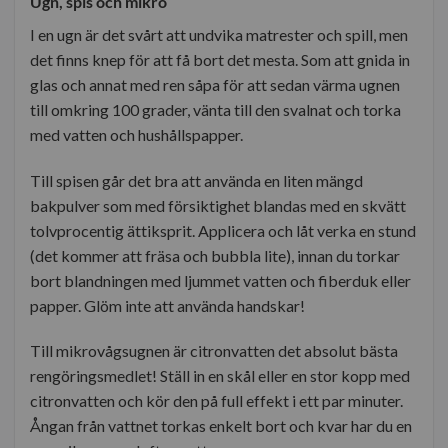
Ugn, spis och mikro
I en ugn är det svårt att undvika matrester och spill, men
det finns knep för att få bort det mesta. Som att gnida in
glas och annat med ren såpa för att sedan värma ugnen
till omkring 100 grader, vänta till den svalnat och torka
med vatten och hushållspapper.
Till spisen går det bra att använda en liten mängd
bakpulver som med försiktighet blandas med en skvätt
tolvprocentig ättiksprit. Applicera och låt verka en stund
(det kommer att fräsa och bubbla lite), innan du torkar
bort blandningen med ljummet vatten och fiberduk eller
papper. Glöm inte att använda handskar!
Till mikrovågsugnen är citronvatten det absolut bästa
rengöringsmedlet! Ställ in en skål eller en stor kopp med
citronvatten och kör den på full effekt i ett par minuter.
Ångan från vattnet torkas enkelt bort och kvar har du en