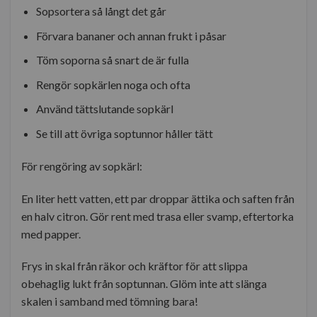
Sopsortera så långt det går
Förvara bananer och annan frukt i påsar
Töm soporna så snart de är fulla
Rengör sopkärlen noga och ofta
Använd tättslutande sopkärl
Se till att övriga soptunnor håller tätt
För rengöring av sopkärl:
En liter hett vatten, ett par droppar ättika och saften från
en halv citron. Gör rent med trasa eller svamp, eftertorka
med papper.
Frys in skal från räkor och kräftor för att slippa
obehaglig lukt från soptunnan. Glöm inte att slänga
skalen i samband med tömning bara!