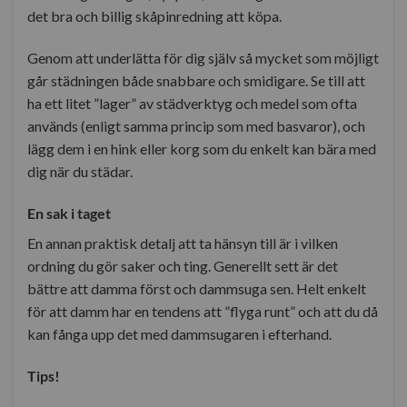
det bra och billig skåpinredning att köpa.
Genom att underlätta för dig själv så mycket som möjligt
går städningen både snabbare och smidigare. Se till att
ha ett litet ”lager” av städverktyg och medel som ofta
används (enligt samma princip som med basvaror), och
lägg dem i en hink eller korg som du enkelt kan bära med
dig när du städar.
En sak i taget
En annan praktisk detalj att ta hänsyn till är i vilken
ordning du gör saker och ting. Generellt sett är det
bättre att damma först och dammsuga sen. Helt enkelt
för att damm har en tendens att ”flyga runt” och att du då
kan fånga upp det med dammsugaren i efterhand.
Tips!