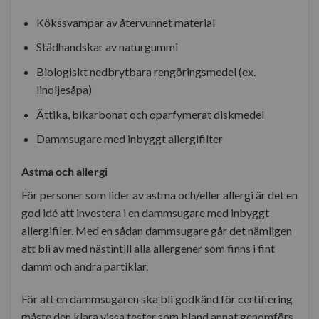
Kökssvampar av återvunnet material
Städhandskar av naturgummi
Biologiskt nedbrytbara rengöringsmedel (ex.
linoljesåpa)
Ättika, bikarbonat och oparfymerat diskmedel
Dammsugare med inbyggt allergifilter
Astma och allergi
För personer som lider av astma och/eller allergi är det en
god idé att investera i en dammsugare med inbyggt
allergifiler. Med en sådan dammsugare går det nämligen
att bli av med nästintill alla allergener som finns i fint
damm och andra partiklar.
För att en dammsugaren ska bli godkänd för certifiering
måste den klara vissa tester som bland annat genomförs