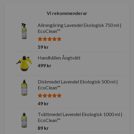
Vi rekommenderar
Allrengöring Lavendel Ekologisk 750 ml |
EcoClean™
Betygsatt
4
59
kr
4.75
av 5
baserat på
Handhållen Ångtvätt
kundrecensioner
499
kr
Diskmedel Lavendel Ekologisk 500 ml |
EcoClean™
Betygsatt
1
49
kr
5.00
av 5
baserat på
Tvättmedel Lavendel Ekologisk 1000 ml |
kundrecension
EcoClean™
89
kr