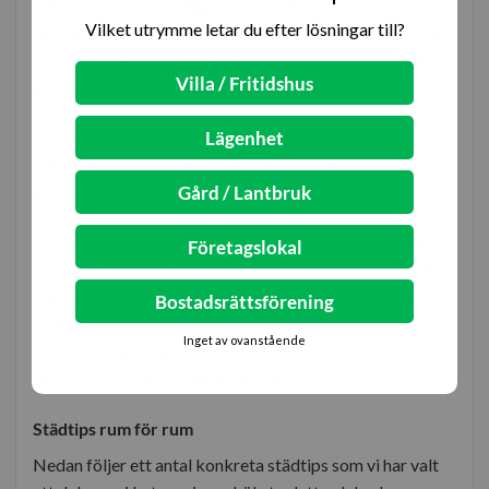
medel, även om det ligger precis på gränsen för vad som
Vilket utrymme letar du efter lösningar till?
får klassas som livsmedel. Använder du ättika sparsamt
och med försiktighet (handskar på!) är det ändå bättre
Villa / Fritidshus
än att använda exempelvis klorin eller propplösare.
Lägenhet
Ett annat medel som ofta nämns i samband med
städning, och som gärna beskrivs som ett husmorsknep,
Gård / Lantbruk
är bikarbonat.
Eftersom den typen av bikarbonat som framställs för
Företagslokal
hushållsanvändning i princip helt saknar tillsatser är den
både skonsam och ofarlig att använda I hemmet. Du kan
Bostadsrättsförening
tryggt rengöra såväl badrum som avlopp och kök med
Inget av ovanstående
hjälp av bikarbonat, som dessutom kan användas för att
få bort dålig lukt (bland annat i skor).
Städtips rum för rum
Nedan följer ett antal konkreta städtips som vi har valt