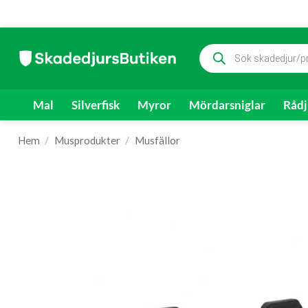
Skip
Produktsökning
to
content
Mal
Silverfisk
Myror
Mördarsniglar
Rådj
Hem
/
Musprodukter
/
Musfällor