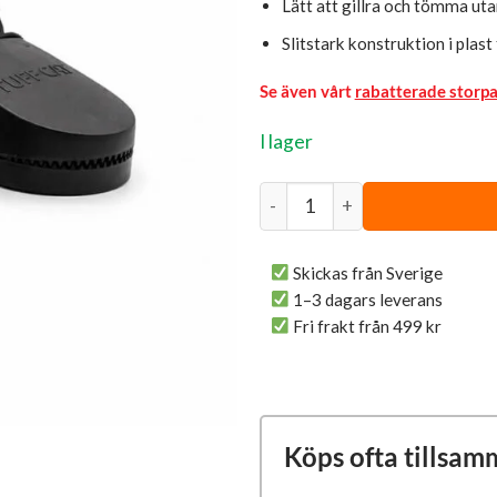
Lätt att gillra och tömma ut
Slitstark konstruktion i pla
Se även vårt
rabatterade storp
I lager
Musfälla 2-pack mängd
Skickas från Sverige
1–3 dagars leverans
Fri frakt från 499 kr
Köps ofta tillsam