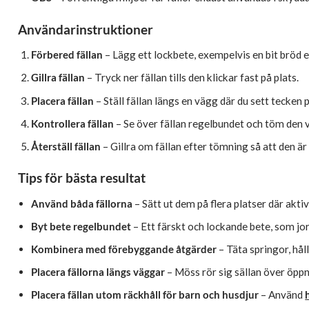
Användarinstruktioner
Förbered fällan
– Lägg ett lockbete, exempelvis en bit bröd el
Gillra fällan
– Tryck ner fällan tills den klickar fast på plats.
Placera fällan
– Ställ fällan längs en vägg där du sett tecke
Kontrollera fällan
– Se över fällan regelbundet och töm den v
Återställ fällan
– Gillra om fällan efter tömning så att den är
Tips för bästa resultat
Använd båda fällorna
– Sätt ut dem på flera platser där aktiv
Byt bete regelbundet
– Ett färskt och lockande bete, som jo
Kombinera med förebyggande åtgärder
– Täta springor, hål
Placera fällorna längs väggar
– Möss rör sig sällan över öppn
Placera fällan utom räckhåll för barn och husdjur
– Använd