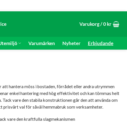
ice
Varukorg /
0
kr
temiljö
Varumärken
Nyheter
Erbjudande
ör att hantera möss i bostaden, förrådet eller andra utrymmen
förenar enkel hantering med hög effektivitet och kan tömmas helt
n. Tack vare den stabila konstruktionen går den att använda om
 ett prisvärt val för såväl hemmabruk som verksamheter.
tack vare den kraftfulla slagmekanismen