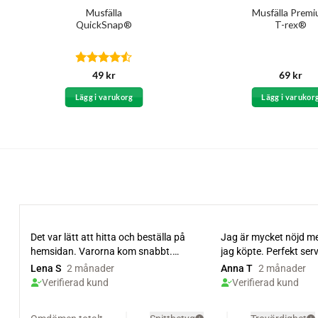
Musfälla
Musfälla Prem
QuickSnap®
T-rex®
Betygsatt
49
kr
69
kr
4.44
av 5
Lägg i varukorg
Lägg i varukor