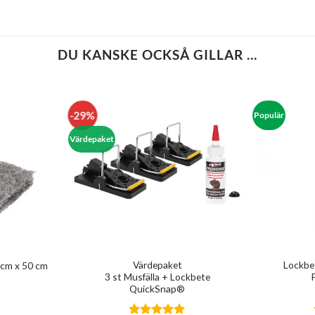
DU KANSKE OCKSÅ GILLAR …
-29%
Populär
Värdepaket
Värdepaket
Lockbet
 cm x 50 cm
3 st Musfälla + Lockbete
QuickSnap®