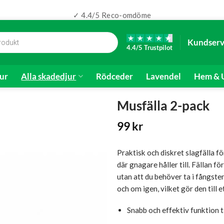
✓ 4.4/5 Reco-omdöme
Kundserv
4.4/5 Trustpilot
ur
Alla skadedjur
Rödceder
Lavendel
Hem & U
Musfälla 2-pack
99
kr
Praktisk och diskret slagfälla f
där gnagare håller till. Fällan 
utan att du behöver ta i fångste
och om igen, vilket gör den till
Snabb och effektiv funktion 