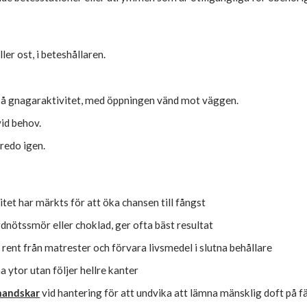
ler ost, i beteshållaren.
n på gnagaraktivitet, med öppningen vänd mot väggen.
id behov.
 redo igen.
itet har märkts för att öka chansen till fångst
rdnötssmör eller choklad, ger ofta bäst resultat
l rent från matrester och förvara livsmedel i slutna behållare
a ytor utan följer hellre kanter
handskar
vid hantering för att undvika att lämna mänsklig doft på fä