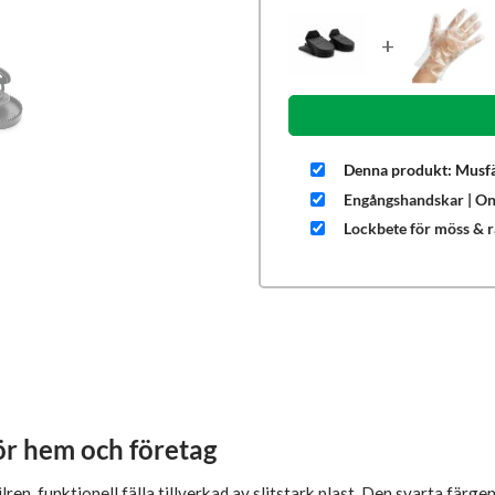
+
Denna produkt: Musfä
Engångshandskar | O
Lockbete för möss & 
för hem och företag
lren, funktionell fälla tillverkad av slitstark plast. Den svarta fär