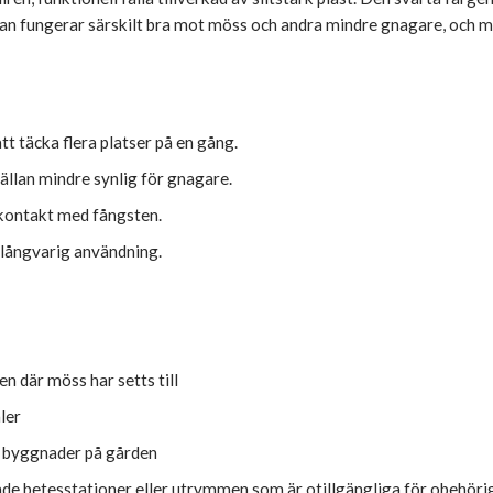
ällan fungerar särskilt bra mot möss och andra mindre gnagare, och me
tt täcka flera platser på en gång.
ällan mindre synlig för gnagare.
tkontakt med fångsten.
r långvarig användning.
en där möss har setts till
ler
a byggnader på gården
ddade betesstationer eller utrymmen som är otillgängliga för obehöri