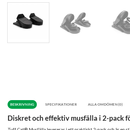
BESKRIVNING
SPECIFIKATIONER
ALLA OMDÖMEN (0)
Diskret och effektiv musfälla i 2-pack 
Tuff Cat® Musfälla levereras i ett praktiskt 2-pack och är en sti