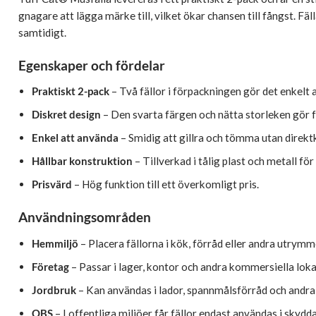
gnagare att lägga märke till, vilket ökar chansen till fångst. F
samtidigt.
Egenskaper och fördelar
Praktiskt 2-pack
– Två fällor i förpackningen gör det enkelt a
Diskret design
– Den svarta färgen och nätta storleken gör f
Enkel att använda
– Smidig att gillra och tömma utan direk
Hållbar konstruktion
– Tillverkad i tålig plast och metall fö
Prisvärd
– Hög funktion till ett överkomligt pris.
Användningsområden
Hemmiljö
– Placera fällorna i kök, förråd eller andra utrymm
Företag
– Passar i lager, kontor och andra kommersiella loka
Jordbruk
– Kan användas i lador, spannmålsförråd och andr
OBS
– I offentliga miljöer får fällor endast användas i sky