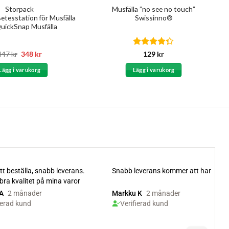
Storpack
Musfälla ”no see no touch”
Betesstation för Musfälla
Swissinno®
 QuickSnap Musfälla
Det
Det
Betygsatt
447
kr
348
kr
129
kr
ursprungliga
nuvarande
4.25
av 5
priset
priset
Lägg i varukorg
Lägg i varukorg
var:
är:
447 kr.
348 kr.