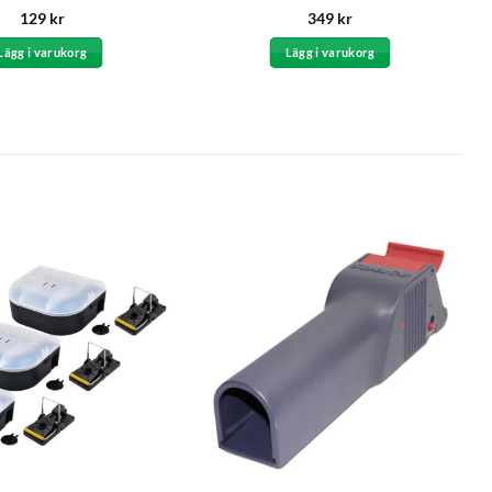
Betygsatt
Betygsatt
5
129
kr
349
kr
4.57
av 5
av 5
Lägg i varukorg
Lägg i varukorg