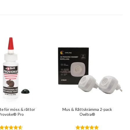
e för möss & råttor
Mus & Råttskrämma 2-pack
Provoke® Pro
Owltra®