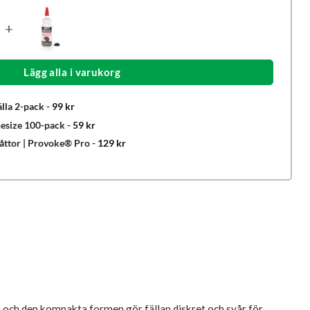
+
Lägg alla i varukorg
lla 2-pack
-
99
kr
nesize 100-pack
-
59
kr
råttor | Provoke® Pro
-
129
kr
gen och den kompakta formen gör fällan diskret och svår för