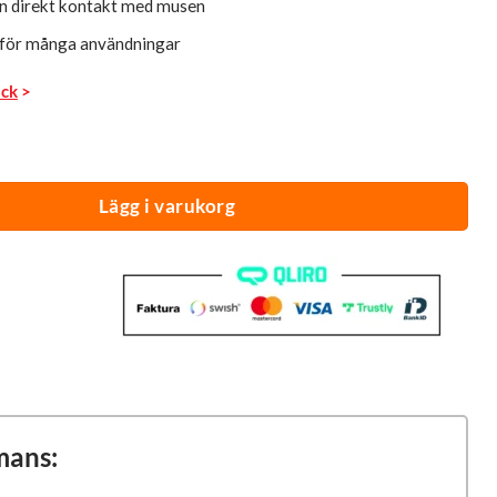
an direkt kontakt med musen
st för många användningar
ack
>
Lägg i varukorg
mans: