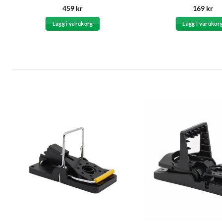
Betygsatt
459
kr
169
kr
4.83
av 5
Lägg i varukorg
Lägg i varukor