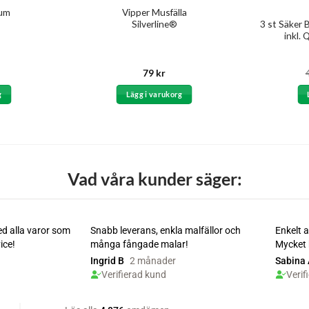
ium
Vipper Musfälla
Silverline®
3 st Säker 
inkl.
79
kr
g
Lägg i varukorg
Vad våra kunder säger: