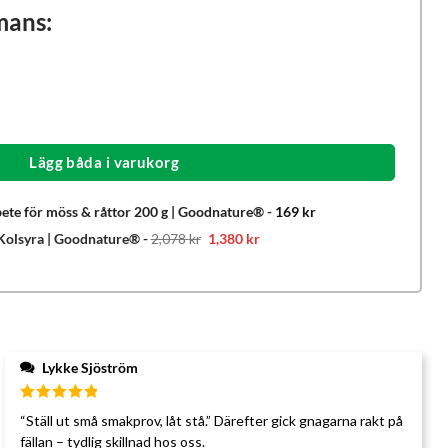
mans:
Lägg båda i varukorg
ete för möss & råttor 200 g | Goodnature®
-
169
kr
Det
Det
 Kolsyra | Goodnature®
-
2,078
kr
1,380
kr
ursprungliga
nuvarande
priset
priset
var:
är:
2,078 kr.
1,380 kr.
Lykke Sjöström
Betygsatt
“Ställ ut små smakprov, låt stå.” Därefter gick gnagarna rakt på
5
av 5
fällan – tydlig skillnad hos oss.