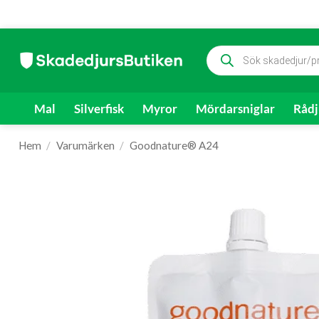
Skip
Produktsökning
to
content
Mal
Silverfisk
Myror
Mördarsniglar
Rådj
Hem
/
Varumärken
/
Goodnature® A24