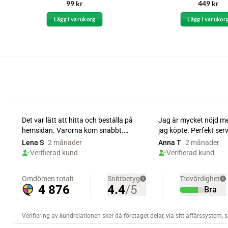
Betygsatt
Betygsatt
99
kr
449
kr
4.33
av 5
4.5
av 5
Lägg i varukorg
Lägg i varukor