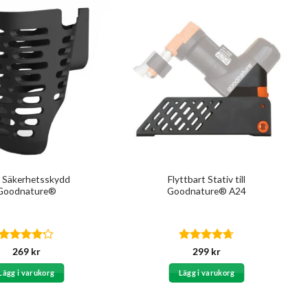
 Säkerhetsskydd
Flyttbart Stativ till
Goodnature®
Goodnature® A24
Betygsatt
Betygsatt
269
kr
299
kr
4.17
av 5
4.67
av 5
Lägg i varukorg
Lägg i varukorg