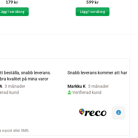
Betygsatt
Betygsatt
179
kr
599
kr
4.56
av 5
4.67
av 5
Lägg i varukorg
Lägg i varukorg