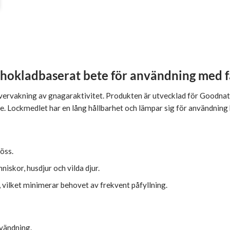
Chokladbaserat bete för användning med f
 övervakning av gnagaraktivitet. Produkten är utvecklad för Goodnat
kede. Lockmedlet har en lång hållbarhet och lämpar sig för användni
öss.
nniskor, husdjur och vilda djur.
, vilket minimerar behovet av frekvent påfyllning.
nvändning.