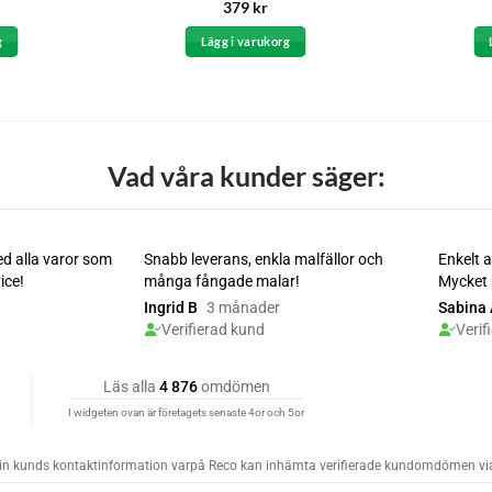
Betygsatt
379
kr
4
av 5
g
Lägg i varukorg
Vad våra kunder säger: