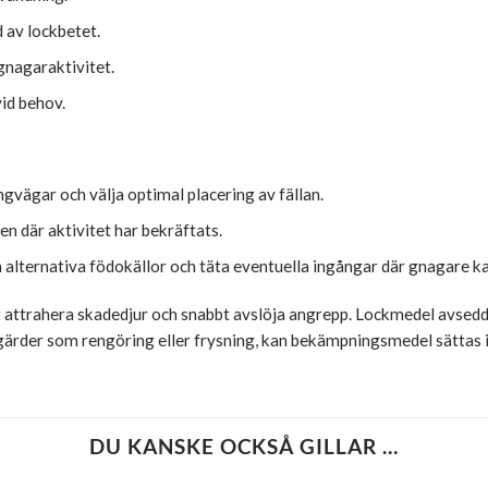
 av lockbetet.
 gnagaraktivitet.
vid behov.
ngvägar och välja optimal placering av fällan.
en där aktivitet har bekräftats.
a alternativa födokällor och täta eventuella ingångar där gnagare kan
t attrahera skadedjur och snabbt avslöja angrepp. Lockmedel avsedd
tgärder som rengöring eller frysning, kan bekämpningsmedel sättas 
DU KANSKE OCKSÅ GILLAR …