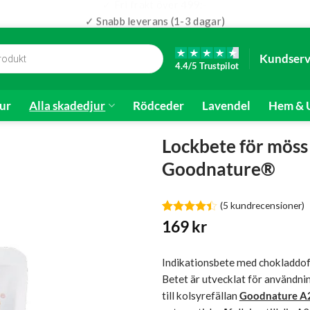
✓ Snabb leverans (1-3 dagar)
Kundserv
4.4/5 Trustpilot
ur
Alla skadedjur
Rödceder
Lavendel
Hem & U
Lockbete för möss 
Goodnature®
(
5
kundrecensioner)
Betygsatt
5
169
kr
4.4
av 5
baserat på
kundrecensioner
Indikationsbete med chokladdoft
Betet är utvecklat för användni
till kolsyrefällan
Goodnature A