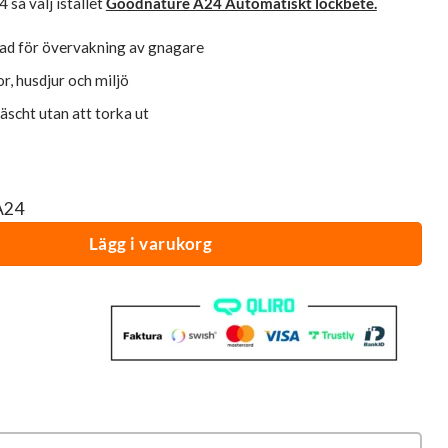
 så välj istället
Goodnature A24 Automatiskt lockbete.
sad för övervakning av gnagare
r, husdjur och miljö
räscht utan att torka ut
A24
00 g | Goodnature® mängd
Lägg i varukorg