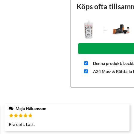
Köps ofta tillsam
+
Denna produkt: Lockb
A24 Mus- & Råttfälla
Meja Håkansson
Betygsatt
Bra doft. Lätt.
5
av 5