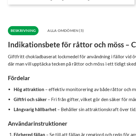
BESKRIVNING
ALLA OMDÖMEN (5)
Indikationsbete för råttor och möss – 
Giftfritt chokladbaserat lockmedel för användning i fällor vid
där man vill upptäcka tecken på råttor och möss i ett tidigt s
Fördelar
Hög attraktion
– effektiv monitorering av både råttor och m
Giftfri och säker
– Fri från gifter, vilket gör den säker för mä
Långvarig hållbarhet
– Behåller sin attraktionskraft över tid
Användarinstruktioner
Förbered fällan
– Se till att fällan är rengjord och redo för a