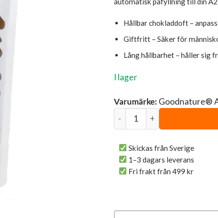
automatisk påfyllning till din A24
Hållbar chokladdoft – anpas
Giftfritt – Säker för människo
Lång hållbarhet – håller sig f
I lager
Varumärke:
Goodnature® 
Lockbete för möss & råttor 2
Skickas från Sverige
1–3 dagars leverans
Fri frakt från 499 kr