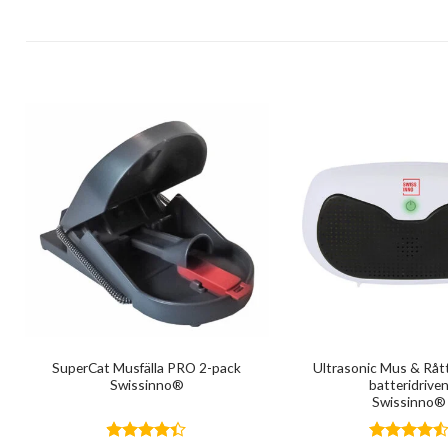
SuperCat Musfälla PRO 2-pack
Ultrasonic Mus & Rå
Swissinno®
batteridrive
Swissinno®