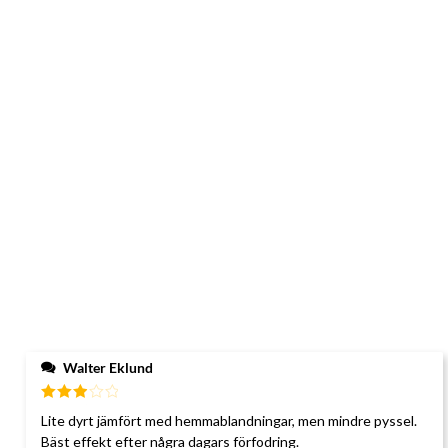
Walter Eklund
Betygsatt
Lite dyrt jämfört med hemmablandningar, men mindre pyssel.
3
av 5
Bäst effekt efter några dagars förfodring.