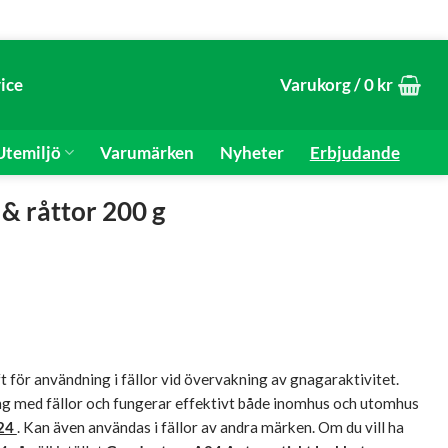
ice
Varukorg /
0
kr
temiljö
Varumärken
Nyheter
Erbjudande
& råttor 200 g
 för användning i fällor vid övervakning av gnagaraktivitet.
ng med fällor och fungerar effektivt både inomhus och utomhus
24
. Kan även användas i fällor av andra märken. Om du vill ha