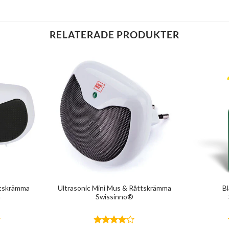
RELATERADE PRODUKTER
ttskrämma
Ultrasonic Mini Mus & Råttskrämma
B
n
Swissinno®