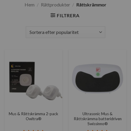
Hem
/
Råttprodukter
/
Råttskrämmor
FILTRERA
Mus & Råttskrämma 2-pack
Ultrasonic Mus &
Owltra®
Råttskrämma batteridriven
Swissinno®