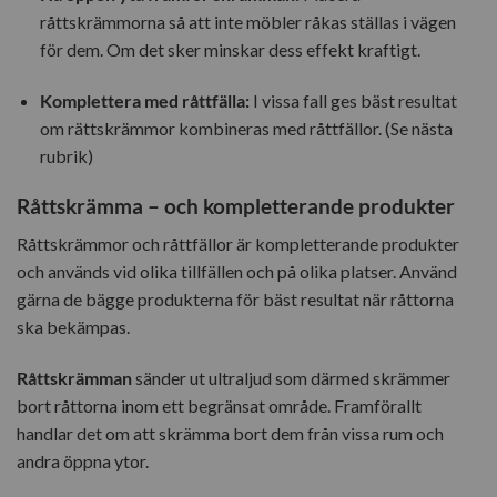
råttskrämmorna så att inte möbler råkas ställas i vägen
för dem. Om det sker minskar dess effekt kraftigt.
Komplettera med råttfälla:
I vissa fall ges bäst resultat
om rättskrämmor kombineras med råttfällor. (Se nästa
rubrik)
Råttskrämma – och kompletterande produkter
Råttskrämmor och råttfällor är kompletterande produkter
och används vid olika tillfällen och på olika platser. Använd
gärna de bägge produkterna för bäst resultat när råttorna
ska bekämpas.
Råttskrämman
sänder ut ultraljud som därmed skrämmer
bort råttorna inom ett begränsat område. Framförallt
handlar det om att skrämma bort dem från vissa rum och
andra öppna ytor.