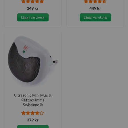
Betygsatt
5
Betygsatt
349
kr
449
kr
av 5
4.5
av 5
Lägg i varukorg
Lägg i varukorg
Ultrasonic Mini Mus &
Råttskrämma
Swissinno®
Betygsatt
379
kr
4
av 5