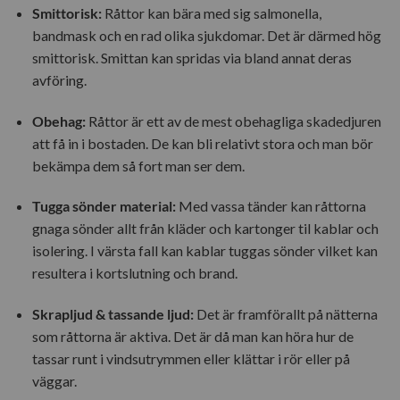
Smittorisk:
Råttor kan bära med sig salmonella,
bandmask och en rad olika sjukdomar. Det är därmed hög
smittorisk. Smittan kan spridas via bland annat deras
avföring.
Obehag:
Råttor är ett av de mest obehagliga skadedjuren
att få in i bostaden. De kan bli relativt stora och man bör
bekämpa dem så fort man ser dem.
Tugga sönder material:
Med vassa tänder kan råttorna
gnaga sönder allt från kläder och kartonger til kablar och
isolering. I värsta fall kan kablar tuggas sönder vilket kan
resultera i kortslutning och brand.
Skrapljud & tassande ljud:
Det är framförallt på nätterna
som råttorna är aktiva. Det är då man kan höra hur de
tassar runt i vindsutrymmen eller klättar i rör eller på
väggar.