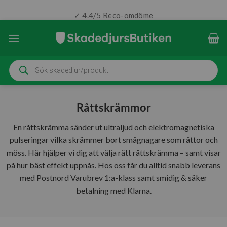
✓ 4.4/5 Reco-omdöme
Skip
to
content
Produktsökning
Råttskrämmor
En råttskrämma sänder ut ultraljud och elektromagnetiska
pulseringar vilka skrämmer bort smågnagare som råttor och
möss. Här hjälper vi dig att välja rätt råttskrämma – samt visar
på hur bäst effekt uppnås. Hos oss får du alltid snabb leverans
med Postnord Varubrev 1:a-klass samt smidig & säker
betalning med Klarna.