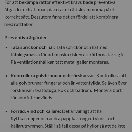
För att bekämpa råttor effektivt krävs både preventiva
åtgärder och att man placerar ut rättskrämmorna på ett
korrekt sätt. Dessutom finns det en fördel att kombinera
med råttfällor.
Preventiva åtgärder
Täta sprickor och hål:
Täta sprickor och hål med
tätningsmassa för att minska risken att råttorna tar sig in.
På ventilationshål kan tätt metallgaller monteras.
Kontrollera golvbrunnar och rörskarvar:
Kontrollera att
alla golvbrunnar fungerar och är vattenfyllda. Se även över
rörskarvar i tvättstuga, kök och badrum. Montera bort
rör som inte används.
Förråd, vind och källare:
Det är vanligt att ha
flyttkartonger och andra pappkartonger i vinds- och
källarutrymmen. Ställ i så fall dessa på hyllor så att de inte