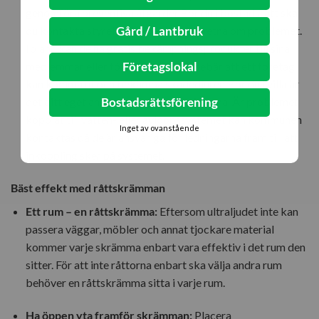
genomföra preventiva åtgärder.Bor du i bostadsrätt ska
Gård / Lantbruk
du kontakta styrelsen så de blir medvetna om problemet.
Ibland kan de ha gratis bekämpningsprodukter till sina
Företagslokal
medlemmar eller försäkring som innebär att ett företag
kan komma ut och bekämpa skadedjuren.Bor du i villa är
Bostadsrättsförening
det ditt eget ansvar att bekämpa råttorna. Är problemet
kopplat till vatten- eller avloppssystemet kan kommunen
Inget av ovanstående
kontaktas då de är ansvariga för ledningarna fram till att
inkoppling sker på systemet.
Bäst effekt med råttskrämman
Ett rum – en råttskrämma:
Eftersom ultraljudet inte kan
passera väggar, möbler och annat tjockare material
kommer varje skrämma enbart vara effektiv i det rum den
sitter. För att inte råttorna enbart ska välja andra rum
behöver en råttskrämma sitta i varje rum.
Ha öppen yta framför skrämman:
Placera