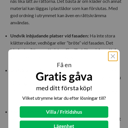
nås lika lätt av råttorna. Det bästa är om kläder och annat
material kan läggas i plastlådor som kan förslutas. Med
god ordning i utrymmet kan även en råttskrämma
användas.
Undvik inbjudande platser vid fasaden:
Ha inte stora
klätterväxter, vedhögar eller ”bröte” vid fasaden. Det
bjuder in råttorna att vistas där vilket ökar risken att de
sedan söker sig vidare in i bostaden.
Få en
Undvik att ge dem föda:
Ha livsmedel i burkar som kan
Gratis gåva
förslutas och se till att skafferidörren hålls stängd. Vill du
mata fåglar så ha fågelbordet långt bort från bostaden.
med ditt första köp!
Råttor är allätare och kan lockas fram av föda som läggs
Vilket utrymme letar du efter lösningar till?
ut till andra djur.
Villa / Fritidshus
Kontakta hyresvärden/kommunen:
Bor du i hyresrätt
ska du alltid kontakta din hyresvärd om du ser råttor. Det
Lägenhet
är hyresvärdens ansvar att bekämpa råttorna och