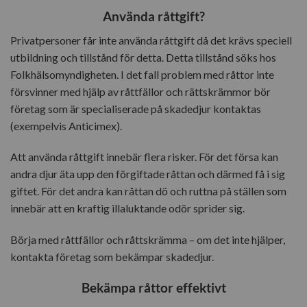
Använda råttgift?
Privatpersoner får inte använda råttgift då det krävs speciell
utbildning och tillstånd för detta. Detta tillstånd söks hos
Folkhälsomyndigheten. I det fall problem med råttor inte
försvinner med hjälp av råttfällor och rättskrämmor bör
företag som är specialiserade på skadedjur kontaktas
(exempelvis Anticimex).
Att använda råttgift innebär flera risker. För det försa kan
andra djur äta upp den förgiftade råttan och därmed få i sig
giftet. För det andra kan råttan dö och ruttna på ställen som
innebär att en kraftig illaluktande odör sprider sig.
Börja med råttfällor och råttskrämma – om det inte hjälper,
kontakta företag som bekämpar skadedjur.
Bekämpa råttor effektivt