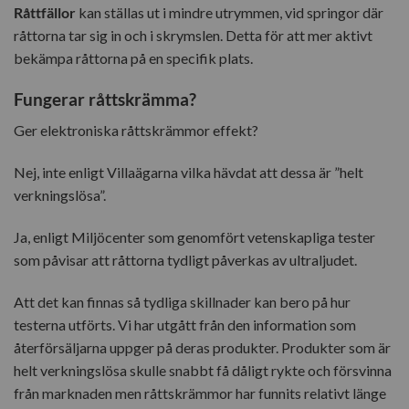
Råttfällor
kan ställas ut i mindre utrymmen, vid springor där
råttorna tar sig in och i skrymslen. Detta för att mer aktivt
bekämpa råttorna på en specifik plats.
Fungerar råttskrämma?
Ger elektroniska råttskrämmor effekt?
Nej, inte enligt Villaägarna vilka hävdat att dessa är ”helt
verkningslösa”.
Ja, enligt Miljöcenter som genomfört
vetenskapliga tester
som påvisar att råttorna tydligt påverkas av ultraljudet.
Att det kan finnas så tydliga skillnader kan bero på hur
testerna utförts. Vi har utgått från den information som
återförsäljarna uppger på deras produkter. Produkter som är
helt verkningslösa skulle snabbt få dåligt rykte och försvinna
från marknaden men råttskrämmor har funnits relativt länge