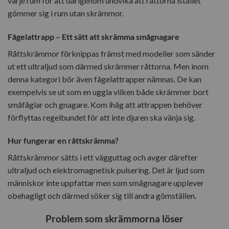
varje rum för att därigenom undvika att råttorna istället
gömmer sig i rum utan skrämmor.
Fågelattrapp – Ett sätt att skrämma smågnagare
Råttskrämmor förknippas främst med modeller som sänder
ut ett ultraljud som därmed skrämmer råttorna. Men inom
denna kategori bör även fågelattrapper nämnas. De kan
exempelvis se ut som en uggla vilken både skrämmer bort
småfåglar och gnagare. Kom ihåg att attrappen behöver
förflyttas regelbundet för att inte djuren ska vänja sig.
Hur fungerar en råttskrämma?
Råttskrämmor sätts i ett vägguttag och avger därefter
ultraljud och elektromagnetisk pulsering. Det är ljud som
människor inte uppfattar men som smågnagare upplever
obehagligt och därmed söker sig till andra gömställen.
Problem som skrämmorna löser