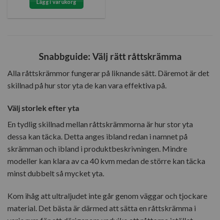
Lägg i varukorg
Snabbguide: Välj rätt råttskrämma
Alla råttskrämmor fungerar på liknande sätt. Däremot är det
skillnad på hur stor yta de kan vara effektiva på.
Välj storlek efter yta
En tydlig skillnad mellan råttskrämmorna är hur stor yta
dessa kan täcka. Detta anges ibland redan i namnet på
skrämman och ibland i produktbeskrivningen. Mindre
modeller kan klara av ca 40 kvm medan de större kan täcka
minst dubbelt så mycket yta.
Kom ihåg att ultraljudet inte går genom väggar och tjockare
material. Det bästa är därmed att sätta en råttskrämma i